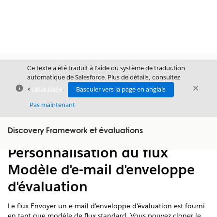
Ce texte a été traduit à l’aide du système de traduction
automatique de Salesforce. Plus de détails, consultez
Fermer
Ferme
<
cette page
.
Basculer vers la page en anglais
Fermer
Pas maintenant
Table des
Discovery Framework et évaluations
Afficher la table des matières
matières
Personnalisation du flux
Modèle d'e-mail d'enveloppe
d'évaluation
Le flux Envoyer un e-mail d'enveloppe d'évaluation est fourni
en tant que modèle de flux standard. Vous pouvez cloner le