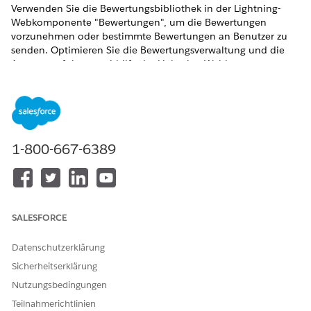
Verwenden Sie die Bewertungsbibliothek in der Lightning-
Webkomponente "Bewertungen", um die Bewertungen
vorzunehmen oder bestimmte Bewertungen an Benutzer zu
senden. Optimieren Sie die Bewertungsverwaltung und die
Antwortverfolgung mithilfe der Lightning-Webkomponente
auf Ihrer Experience Cloud-Site. Bieten Sie Ihren Benutzern
eine konsolidierte Ansicht aller Bewertungen, um ihren
Fortschritt einfacher verfolgen zu können.
ERFORDERLICHE EDITIONEN
1-800-667-6389
Zeigen Sie unterstützte Produkt-Editionen
an.
ERFORDERLICHE BENUTZERBERECHTIGUNGEN
SALESFORCE
Verwalten von Bewertungen:
Berechtigungen "Lesen" und
"Bearbeiten" für Discovery-
Framework-Objekte
Datenschutzerklärung
Sicherheitserklärung
Discovery Framework
Platform-Benutzer
Nutzungsbedingungen
Teilnahmerichtlinien
UND