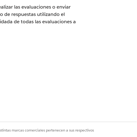
lizar las evaluaciones o enviar
o de respuestas utilizando el
idada de todas las evaluaciones a
en objetos de Marco de
 marco de trabajo de Discovery
uario de OmniStudio
istintas marcas comerciales pertenecen a sus respectivos
ceder a los objetos y componentes