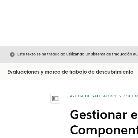
Cerrar
Este texto se ha traducido utilizando un sistema de traducción a
Evaluaciones y marco de trabajo de descubrimiento
AYUDA DE SALESFORCE
DOCUM
Usted está aquí:
Mostrar índice de materias
Gestionar e
Componente