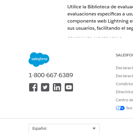
Utilice la Biblioteca de eval
evaluaciones específicas a usu
componente web Lightning en 
sus usuarios, facilitando el s
EDICIONES NECESARIAS
Ver ediciones de
productos comp
SALESFO
Declaraci
1-800-667-6389
Declaraci
Para gestionar evaluaciones:
Condicio
Directric
Centro de
Sus
Select Org
Español
Configure el
acceso al sitio
de 