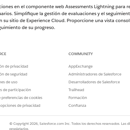
uaciones en el componente web Assessments Lightning para rea
arios. Simplifique la gestión de evaluaciones y el seguimient
su sitio de Experience Cloud. Proporcione una vista consol
eguimiento de su progreso.
atibles.
RCE
COMMUNITY
PERMISOS DE USUARIO NECESARIOS
ón de privacidad
AppExchange
ón de seguridad
Administradores de Salesforce
Permiso Leer y Modificar 
nes de uso
Desarrolladores de Salesforce
descubrimiento
es de participación
Trailhead
Usuario de plataforma de
 preferencias de cookies
Formación
Y
 opciones de privacidad
Confianza
Conjunto de permisos Us
© Copyright 2026, Salesforce.com Inc. Todos los derechos reservados. Las d
Experience Cloud para permitir a los usuarios invitados ac
propietarios.