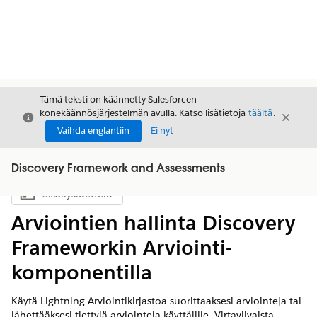
Tämä teksti on käännetty Salesforcen
konekäännösjärjestelmän avulla. Katso lisätietoja
täältä
.
Sulje
Sulje
Sulje
Vaihda englantiin
Ei nyt
Discovery Framework and Assessments
Sisällysluettelo
Näytä sisällysluettelo
Arviointien hallinta Discovery
Frameworkin Arviointi-
komponentilla
Käytä Lightning Arviointikirjastoa suorittaaksesi arviointeja tai
lähettääksesi tiettyjä arviointeja käyttäjille. Virtaviivaista