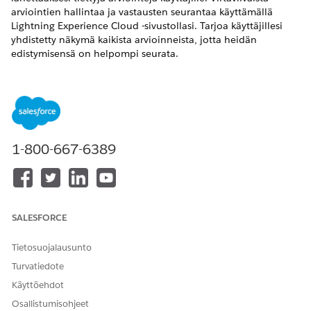
arviointien hallintaa ja vastausten seurantaa käyttämällä
Lightning Experience Cloud -sivustollasi. Tarjoa käyttäjillesi
yhdistetty näkymä kaikista arvioinneista, jotta heidän
edistymisensä on helpompi seurata.
VAADITUT VERSIOT
Näytä tuetut tuoteversiot
.
TARVITTAVAT KÄYTTÖOIKEUDET
1-800-667-6389
Arviointien hallinta:
Discovery Framework -
objektien luku- ja
muokkausoikeudet
Discovery Framework
SALESFORCE
Platform -käyttäjä
Tietosuojalausunto
JA
Turvatiedote
Omnistudio-käyttäjän
Käyttöehdot
käyttöoikeusjoukko
Osallistumisohjeet