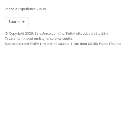
Tarjoaja
Experience Cloud
Select Org
Suomi
© Copyright 2026, Salesforce.com Inc. Kaikki oikeudet pidätetään.
Tavaramerkit ovat omistajiensa omaisuutta.
Salesforce.com EMEA Limited, Keilaranta 1, 3rd floor 02150 Espoo Finland
Löydät arviointeja tietuesivulta tai sovelluksen
aloitussivulta.
Napsauta
Arviointikirjasto-
välilehteä nähdäksesi kaikki
käytettävissä olevat arvioinnit.
Käytä suodatin- ja lajittelupainikkeita rajoittaaksesi
arviointeja.
Tukiedustajat voivat aloittaa tai jatkaa arviointeja
loppukäyttäjän puolesta.
Kysy arviointiin liittyvät kysymykset ja tallenna vastaukset.
Napsauta
Lähetä
, kun olet valmis.
Jos jotkin arviointikysymykset on täytetty valmiiksi
aiemmin lähetettyjen vastausten tiedoilla, vahvista tiedot.