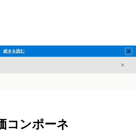
続きを読む
Clo
閉じ
閉じる
価コンポーネ