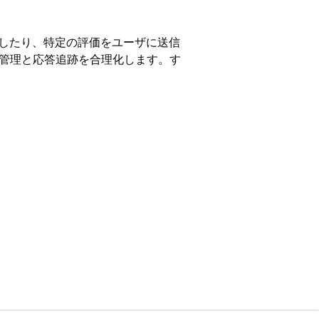
て、評価を取得したり、特定の評価をユーザに送信
して、評価管理と応答追跡を合理化します。す
ークオブジェクトに対する「参照」
ークプラットフォームユーザー
ー」権限セット