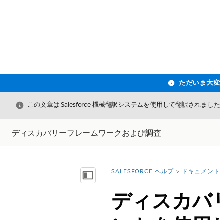
閉じる
この文章は Salesforce 機械翻訳システムを使用して翻訳されまし
ディスカバリーフレームワークおよび調査
SALESFORCE ヘルプ
ドキュメント
詳細情報:
目次を表示
ディスカバ