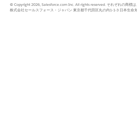
クオブジェクトおよびコンポーネントへのゲストユーザーアク
© Copyright 2026, Salesforce.com Inc. All rights reserve
します。評価通知を送信するように
外部ユーザー評価
を設定し
株式会社セールスフォース・ジャパン 東京都千代田区丸の内1-1-3 日本生命丸の内ガ
査ライブラリ] タブに使用可能なすべての調査と評価エンベロ
者にメールで複数の評価を送信できます。取引先責任者が登録済みの 
スポータルの評価コンポーネントからこれらの評価にアクセス
ザーに固有の調査が保持されます。たとえば、ローン申込人や
[調査ライブラリ] タブから調査または調査エンベロープを見
特定できます。