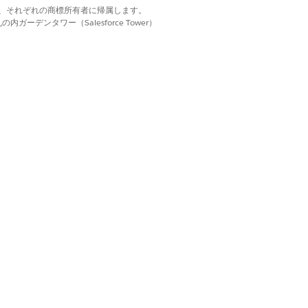
セスを有効にするように
Experience
d. それぞれの商標は、それぞれの商標所有者に帰属します。
ます。
ーデンタワー（Salesforce Tower）
ープが表示されます。評価ライブラリ
Experience Cloud ユー
することもできます。
学習者など、特定のユーザー向けの評
つけて開始し、検索条件と並び替えボ