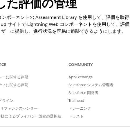
した評価の管理
ng Web コンポーネントの Assessment Library を使用し
 Cloud サイトで Lightning Web コンポーネントを使用
ーザーに提供し、進行状況を容易に追跡できるようにします。
ションを表示する。
RCE
COMMUNITY
必要なユーザー権限
シーに関する声明
AppExchange
ディスカバリーフレームワ
ティに関する声明
Salesforce システム管理者
および「編集」権限
Salesforce 開発者
ディスカバリーフレームワ
ドライン:
Trailhead
e プリファレンスセンター
トレーニング
および
客様によるプライバシー設定の選択肢
トラスト
「Omnistudio ユーザ