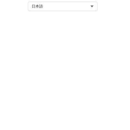
ディスカバリーフレームワー
Select Org
日本語
Cloud サイトアクセス
を設定
調査コンポーネントには、[調
から、サポート担当者は取引先責任
ザーの場合、エクスペリエン
調査エンベロープには、ユー
価を含む封筒を作成できます。
タンを使用して特定の調査を