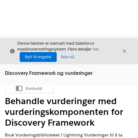
Denne teksten er oversatt med Salesforce
maskinoversettingssystem. Flere detaljer
her
.
Avslutt
Avslut
Avslutt
Bytt til engelsk
Ikke nå
Discovery Framework og vurderinger
Innhold
Vis innholdsfortegnelse
Behandle vurderinger med
vurderingskomponenten for
Discovery Framework
Bruk Vurderingsbiblioteket i Lightning Vurderinger til å ta