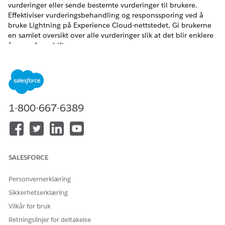
vurderinger eller sende bestemte vurderinger til brukere.
Effektiviser vurderingsbehandling og responssporing ved å
bruke Lightning på Experience Cloud-nettstedet. Gi brukerne
en samlet oversikt over alle vurderinger slik at det blir enklere
å spore fremdriften.
NØDVENDIGE UTGAVER
Se støttede produktversjoner
.
1-800-667-6389
NØDVENDIG BRUKERTILLATELSE
For å behandle vurderinger:
Tilladelserne Læs og Rediger
på Discovery Framework-
objekter
SALESFORCE
Discovery Framework
Platform-bruker
Personvernerklæring
OG
Sikkerhetserklæring
Tilladelsessættet
Vilkår for bruk
OmniStudio-bruger
Retningslinjer for deltakelse