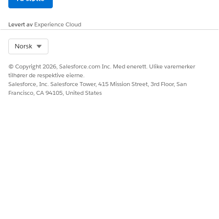
Levert av
Experience Cloud
Select Org
Norsk
© Copyright 2026, Salesforce.com Inc. Med enerett. Ulike varemerker
tilhører de respektive eierne.
Salesforce, Inc. Salesforce Tower, 415 Mission Street, 3rd Floor, San
Francisco, CA 94105, United States
Finn vurderinger på en postside eller på en appside.
Klikk på fanen
Vurderingsbibliotek
for å se alle
tilgjengelige vurderinger.
Bruk filtrerings- og sorteringsknappene til å begrense
vurderinger.
Kundestøtterepresentanter kan starte eller gjenoppta
vurderinger på vegne av sluttbrukeren.
Still spørsmålene i vurderingen, og registrer svarene. Klikk
på
Send
når du er ferdig.
Hvis noen vurderingsspørsmål er forhåndsutfylt med data
fra tidligere sendte svar, kontrollerer du informasjonen.