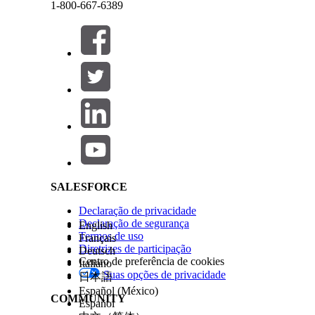
1-800-667-6389
Fechar
Fechar
Configure o
acesso ao site do Experience Cloud
pa
Discovery Framework.
Configure avaliações de usu
Salesforce Help | Article
O componente Avaliação mostra todas as avaliações
Biblioteca de avaliações, os representantes de su
usuários registrados do Experience Cloud, eles 
no Portal da experiência.
SALESFORCE
Um envelope de avaliação contém avaliações espec
avaliações para um usuário específico, como um so
Declaração de privacidade
Declaração de segurança
ou envelopes de avaliação na guia Biblioteca de ava
English
Termos de uso
Français
específicas.
Diretrizes de participação
Deutsch
Centro de preferência de cookies
Italiano
Suas opções de privacidade
日本語
Español (México)
COMMUNITY
Español