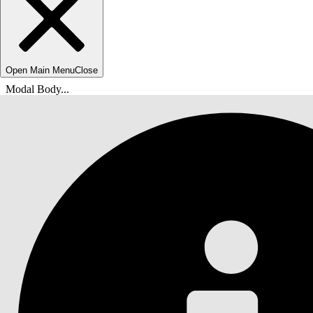
Open Main Menu
Close
Modal Body...
Você está aqui:
Ajuda do Salesforce
Documentação
Estrutura de descoberta e avaliações