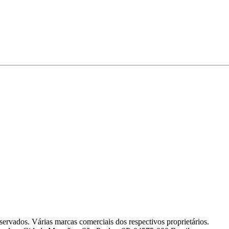
na página inicial de um aplicativo.
a guia
Biblioteca de avaliações
.
ir as avaliações.
tomar avaliações em nome do usuário final.
stas. Clique em
Enviar
quando concluído.
servados. Várias marcas comerciais dos respectivos proprietários.