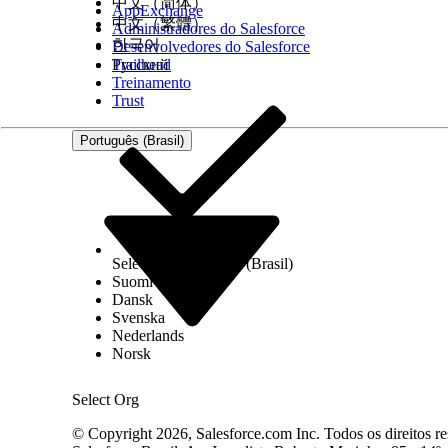
中文（简体）
AppExchange
中文（繁體）
Administradores do Salesforce
한국어
Desenvolvedores do Salesforce
Trailhead
Русский
Treinamento
Trust
Português (Brasil)
Select Org
Português (Brasil)
Suomi
Dansk
Svenska
Nederlands
Encontre avaliações em uma página de registro ou 
Norsk
Para ver todas as avaliações disponíveis, clique n
Use os botões de filtro e classificação para restring
Os representantes de suporte podem iniciar ou re
Select Org
Faça as perguntas na avaliação e registre as respo
© Copyright 2026, Salesforce.com Inc. Todos os direitos re