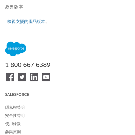
必要版本
檢視支援的產品版本
。
所需的使用者權限
若要管理評估:
對 Discovery Framework 物件
的「讀取」和「編輯」權限
Discovery Framework
1-800-667-6389
Platform 使用者
與
Omnistudio 使用者權限集
SALESFORCE
設定
Experience Cloud 網站存取權
,讓來賓使用者能夠存取
Discovery Framework 物件和元件。
設定外部使用者評估
以傳送評
隱私權聲明
估通知。
安全性聲明
「評估」元件會在「評估庫」索引標籤中顯示所有可用的評估和評
使用條款
估信封。支援代表可從「評估文件庫」透過電子郵件將多個評估傳
參與原則
送給連絡人。如果連絡人是已註冊 Experience Cloud 使用者,則他