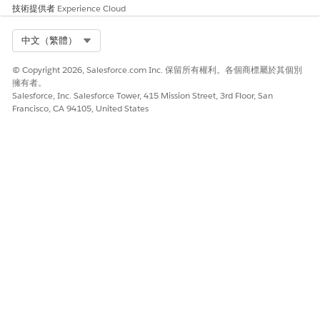
技術提供者
Experience Cloud
支援代表可以代表一般使用者開始或繼續評估。
詢問評估上的問題並記錄回答。完成時按一下「
提交
」。
Select Org
中文（繁體）
如果某些評估問題已預先填入先前提交的回應資料，請確認資
訊。提交評估或將評估儲存為草稿後,評估會顯示在「
評估」
索
© Copyright 2026, Salesforce.com Inc. 保留所有權利。各個商標屬於其個別
引標籤上。若要檢視已完成的評估,請按一下
,然後選取「
檢
擁有者。
視
」。
Salesforce, Inc. Salesforce Tower, 415 Mission Street, 3rd Floor, San
Francisco, CA 94105, United States
若要與使用者共用評估,請選取收件者,然後設定到期日期,並按一
下「
傳送
」。
收件者可以是註冊的 Experience Cloud 使用者,或未經驗證的
來賓使用者。使用者會收到含有連結的電子郵件來完成評估。在
Experience Cloud 網站中使用評估元件,讓已驗證的使用者能夠
存取評估。您也可以設定電子郵件範本來傳送評估。
在「評估」Lightning Web 元件的評估索引標籤中,您可以在單一位
置檢視與記錄相關的所有評估。檢視每個評估的回應,並完成任何儲
存為草稿的評估。您可以根據以下項目進一步篩選可用的評估:
未開始：等待回應
進行中：受訪者已暫停並將評估儲存為草稿
已完成：受訪者已提交評估
已到期：未在到期日之前提交