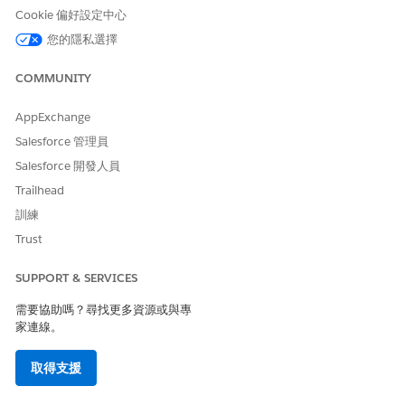
們也可以透過體驗入口網頁上的評估元件存取這些評估。
Cookie 偏好設定中心
您的隱私選擇
評估信封會保留使用者特有的評估。例如,您可以建立包含特定使用
者評估的信封,例如貸款申請人或學習者。您可以從「評估庫」索引
COMMUNITY
標籤尋找並開始評估或評估信封,並使用篩選條件和排序按鈕尋找特
定評估。
AppExchange
Salesforce 管理員
Salesforce 開發人員
Trailhead
訓練
Trust
SUPPORT & SERVICES
需要協助嗎？尋找更多資源或與專
家連線。
在記錄頁面或應用程式首頁上尋找評估。
取得支援
若要查看所有可用的評估,請按一下「
評估庫」
索引標籤。
使用篩選條件和排序按鈕縮小評估範圍。