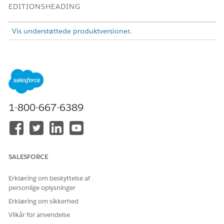
EDITIONSHEADING
Vis understøttede produktversioner
.
BRUGERTILLADELSER PÅKRÆVET
Hvis du vil konfigurere
Branchevurdering -
vurderinger:
tilladelsessætlicens
ELLER
1-800-667-6389
Education Cloud-
gæsteadgang
Skriv
i feltet Find hurtigt i Opsætning, og vælg
Vurdering
derefter
Vurderingsindstillinger
.
SALESFORCE
Aktiver
eksterne brugervurderinger.
Angiv standardantallet af dage, indtil vurderingsomfanget
Erklæring om beskyttelse af
udløber.
personlige oplysninger
Erklæring om sikkerhed
Vilkår for anvendelse