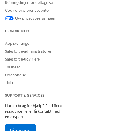
Retningslinjer for deltagelse
Cookie-præferencecenter
Vurderingsomfanget indeholder alle de
BEMÆRK
vurderinger, som brugeren tildeler patienten. Brugeren
Uw privacybeslissingen
kan ændre standardudløbsdatoen, før de sender
vurderingerne, men udløbsdatoen må ikke overstige 30
COMMUNITY
dage.
AppExchange
Salesforce-administratorer
I Send mail-vurderingsforløb skal du klikke på
Rediger
.
Vælg det Send mail-vurderingsforløb, der er tilpasset, så
Salesforce-udviklere
det opfylder dine forretningsprocesser.
Trailhead
Uddannelse
Tillid
SUPPORT & SERVICES
Hvis Send mail-vurderingsforløbet ikke findes
BEMÆRK
på rullelisten, skal du kontrollere, om det er aktiveret.
Har du brug for hjælp? Find flere
Se
Tilpas forløbet for mailskabelonen Vurdering af
ressourcer, eller få kontakt med
konvolut
en ekspert.
Få support