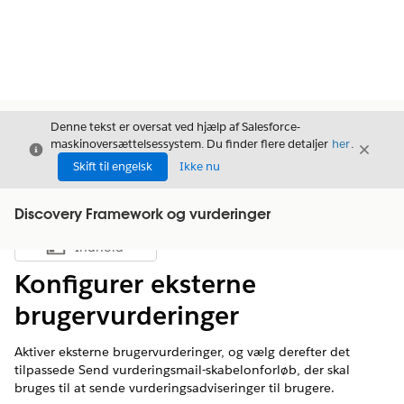
Denne tekst er oversat ved hjælp af Salesforce-
maskinoversættelsessystem. Du finder flere detaljer
her
.
Luk
Luk
Luk
Skift til engelsk
Ikke nu
Discovery Framework og vurderinger
Indhold
Vis indholdsfortegnelse
Konfigurer eksterne
brugervurderinger
Aktiver eksterne brugervurderinger, og vælg derefter det
tilpassede Send vurderingsmail-skabelonforløb, der skal
bruges til at sende vurderingsadviseringer til brugere.