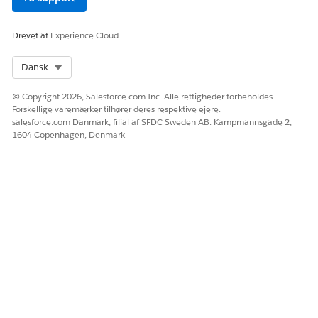
Gem dit arbejde.
Drevet af
Experience Cloud
LØSTE DENNE ARTIKEL DIT PROBLEM?
Select Org
Dansk
Giv os besked, så vi kan forbedre os!
© Copyright 2026, Salesforce.com Inc. Alle rettigheder forbeholdes.
Ja
Nej
Forskellige varemærker tilhører deres respektive ejere.
salesforce.com Danmark, filial af SFDC Sweden AB. Kampmannsgade 2,
1604 Copenhagen, Denmark