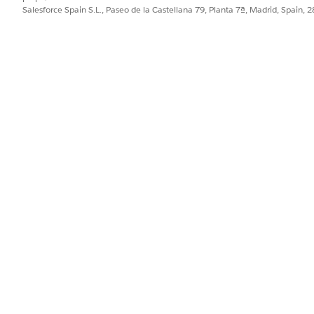
Salesforce Spain S.L., Paseo de la Castellana 79, Planta 7ª, Madrid, Spain, 
 de correo electrónico, haga clic en
Modificar
.
aluación de correo electrónico que está personalizado para cumplir
nviar evaluación de correo electrónico no está en el menú desplegab
zar el flujo de plantilla de correo electrónico de sobre de evaluació
PROBLEMA?
ejorar!