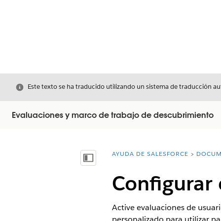
Cerrar
Este texto se ha traducido utilizando un sistema de traducción a
Evaluaciones y marco de trabajo de descubrimiento
AYUDA DE SALESFORCE
DOCUM
Usted está aquí:
Mostrar índice de materias
Configurar 
Active evaluaciones de usuario
personalizado para utilizar pa