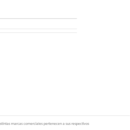
permisos Industries Assessment
ducation Cloud
uración de evaluación
.
 paciente. El usuario puede cambiar la
de caducidad no puede superar 30
istintas marcas comerciales pertenecen a sus respectivos