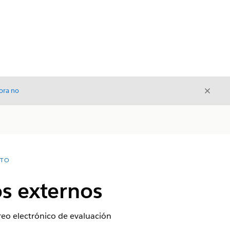
Cerrar
ora no
Cerrar
NTO
os externos
rreo electrónico de evaluación