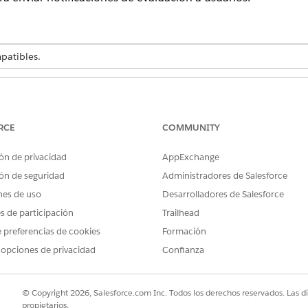
atibles.
PERMISOS DE USUARIO NECESARIOS
Licencia de conjunto de 
RCE
COMMUNITY
O
ón de privacidad
AppExchange
Acceso de invitados de E
ón de seguridad
Administradores de Salesforce
cuadro Búsqueda rápida, introduzca
y seleccione
Config
nes de uso
Evaluación
Desarrolladores de Salesforce
os externos.
es de participación
Trailhead
rminado de días hasta que caduque el sobre de evaluación.
 preferencias de cookies
Formación
 opciones de privacidad
Confianza
valuación contiene todas las evaluaciones que el usuario asigna al
 predeterminada antes de enviar las evaluaciones, pero la fecha 
© Copyright 2026, Salesforce.com Inc. Todos los derechos reservados. Las d
propietarios.