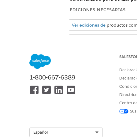
EDICIONES NECESARIAS
Ver ediciones de
productos comp
Para configurar evaluaciones:
SALESFO
Declaraci
1-800-667-6389
Declaraci
Desde Configuración, en el 
Condicio
Active
Evaluaciones de usuari
Directric
Establezca el número predete
Centro de
Sus
El sobre de e
NOTA
fecha de caducidad
días.
Select Org
Español