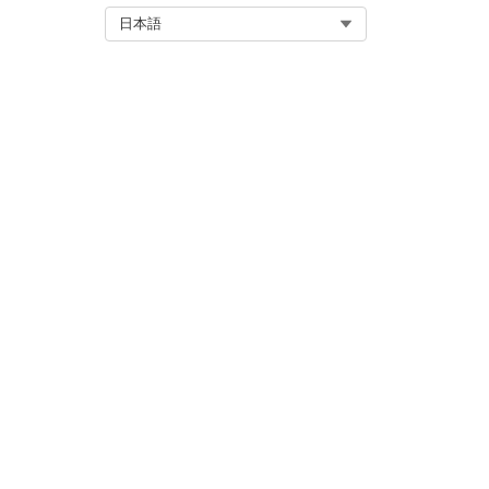
Select Org
日本語
[Send Email Assessment
ビジネスプロセスに合わせてカス
[メールを送信
メモ
「
Customize th
照してください。
作業内容を保存します。
この記事で問題は解決されましたか
ご意見をお待ちしております。