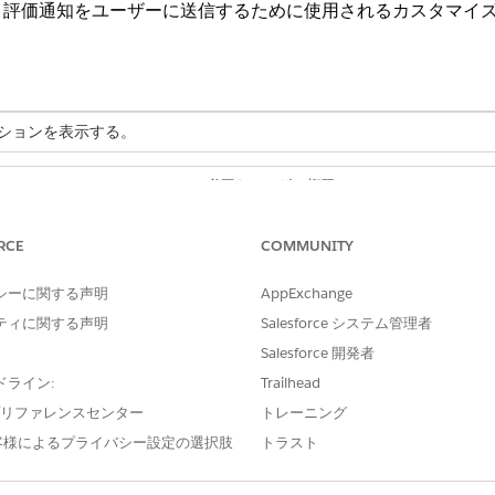
評価通知をユーザーに送信するために使用されるカスタマイズさ
ションを表示する。
必要なユーザー権限
「業種調査」権限セットラ
RCE
COMMUNITY
または
シーに関する声明
AppExchange
Education Cloud ゲス
ティに関する声明
Salesforce システム管理者
Salesforce 開発者
ボックスに「
」と入力し、[
評価設定]
を選択します。
評価
ます。
ドライン:
Trailhead
切れるまでのデフォルトの日数を設定します。
e プリファレンスセンター
トレーニング
客様によるプライバシー設定の選択肢
トラスト
プには、ユーザーが患者に割り当てるすべての評価が含まれます。ユー
ますが、有効期限が 30 日を超えることはできません。