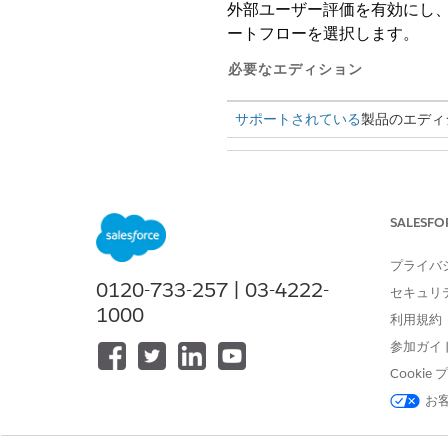
外部ユーザー評価を有効にし、
ートフローを選択します。
必要なエディション
サポートされている
製品のエディ
評価を設定する
SALESFO
プライバ
0120-733-257 | 03-4222-
セキュリ
1000
利用規約
[設定] から、[クイック検索] 
[外部ユーザー評価]
をオン
にし
参加ガイ
調査エンベロープの有効期限が
Cooki
お
評価エンベロー
メモ
有効期限を変更でき