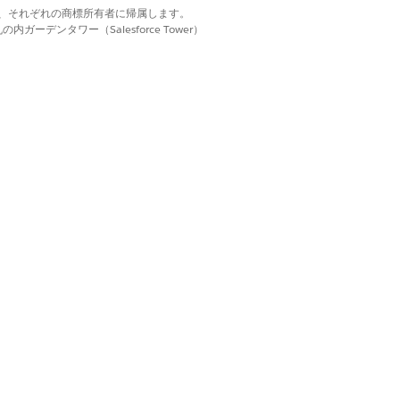
d. それぞれの商標は、それぞれの商標所有者に帰属します。
ーデンタワー（Salesforce Tower）
ているかどうかを確認します。
ベロープメールテンプレートフローのカスタマイズ)」を参
はい
いいえ