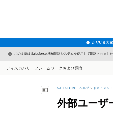
閉じる
この文章は Salesforce 機械翻訳システムを使用して翻訳されまし
ディスカバリーフレームワークおよび調査
SALESFORCE ヘルプ
ドキュメント
詳細情報:
目次を表示
外部ユーザ