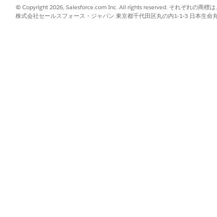
© Copyright 2026, Salesforce.com Inc. All rights reserve
株式会社セールスフォース・ジャパン 東京都千代田区丸の内1-1-3 日本生命丸の内ガ
 Flow (メール送信評価フロー)] で、
[編集]
をクリックします。
タマイズされた [メール評価フローを送信] を選択します。
評価フロー] がドロップダウンに表示されていない場合は、有効化され
e Assessment Envelope Email Template Flow (調査エン
?