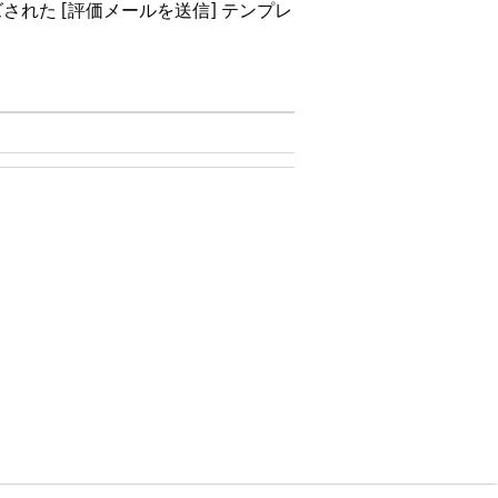
れた [評価メールを送信] テンプレ
イセンス
トアクセス
ザーは評価を送信する前にデフォルトの