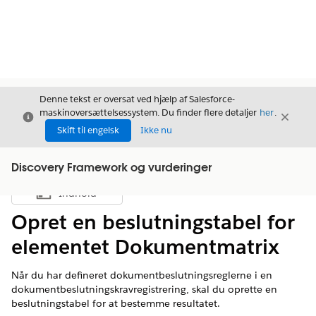
Denne tekst er oversat ved hjælp af Salesforce-
maskinoversættelsessystem. Du finder flere detaljer
her
.
Luk
Luk
Luk
Skift til engelsk
Ikke nu
Discovery Framework og vurderinger
Indhold
Vis indholdsfortegnelse
Opret en beslutningstabel for
elementet Dokumentmatrix
Når du har defineret dokumentbeslutningsreglerne i en
dokumentbeslutningskravregistrering, skal du oprette en
beslutningstabel for at bestemme resultatet.