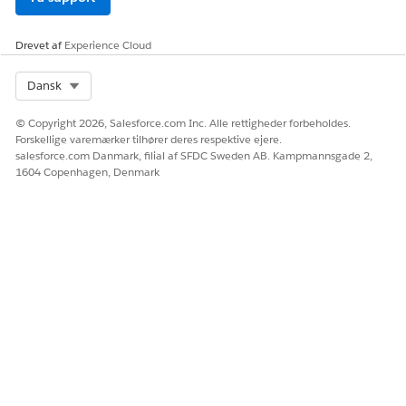
Aktiver beslutningstabellen.
Drevet af
Experience Cloud
Select Org
Dansk
© Copyright 2026, Salesforce.com Inc. Alle rettigheder forbeholdes.
Forskellige varemærker tilhører deres respektive ejere.
salesforce.com Danmark, filial af SFDC Sweden AB. Kampmannsgade 2,
1604 Copenhagen, Denmark
LØSTE DENNE ARTIKEL DIT PROBLEM?
Giv os besked, så vi kan forbedre os!