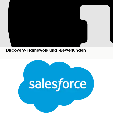
Erstellen einer Ent
Dokumentmatrixel
Nachdem Sie die Dokumententscheidungsregeln i
erstellen Sie eine Entscheidungstabelle, um das E
Discovery-Framework und -Bewertungen
Erforderliche Editionen
Zeigen Sie unterstützte Produkt-Editionen
an.
Erfo
Erstellen, Bearbeiten und Aktivieren einer Entsche
Verwenden von Entscheidungstabellen im Modul 
Geschäftsregeln:
Erstellen Sie eine Entscheidungstabelle und wähl
Geschäftsregeln als Quellobjekt enthält. Wählen
aus. Wählen Sie ein oder mehrere Ausgabefelder 