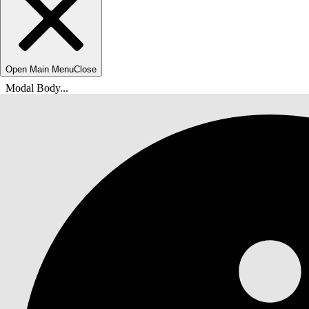
Open Main Menu
Close
Modal Body...
Sie befinden sich hier:
Salesforce-Hilfe
Dokumente
Discovery-Framework und -Bewertungen