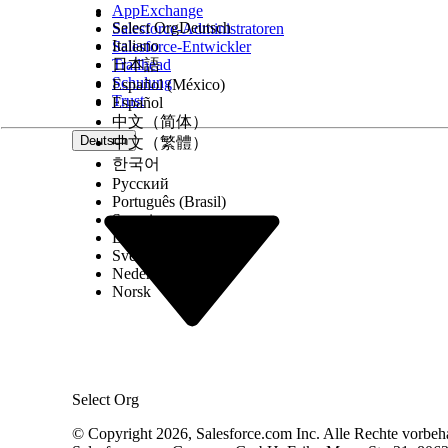
AppExchange
Select Org
Deutsch
Salesforce-Administratoren
Italiano
Salesforce-Entwickler
Trailhead
日本語
Schulung
Español (México)
Trust
Español
中文（简体）
Deutsch
中文（繁體）
한국어
Русский
Português (Brasil)
Suomi
Dansk
Svenska
Nederlands
Norsk
Select Org
© Copyright 2026, Salesforce.com Inc. Alle Rechte vorbeh