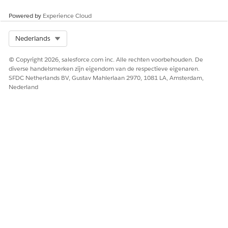
beslissingstabel geen rekening mag houden.
Klik op
Volgende
.
Powered by
Experience Cloud
Selecteer de invoerveldvoorwaarde.
Sla uw wijzigingen op.
Select Org
Nederlands
Activeer de beslissingstabel.
© Copyright 2026, salesforce.com inc. Alle rechten voorbehouden. De
diverse handelsmerken zijn eigendom van de respectieve eigenaren.
SFDC Netherlands BV, Gustav Mahlerlaan 2970, 1081 LA, Amsterdam,
Nederland