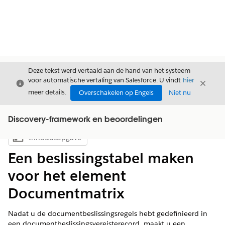
Deze tekst werd vertaald aan de hand van het systeem
voor automatische vertaling van Salesforce. U vindt
hier
Sluiten
Sluite
Sluiten
meer details.
Overschakelen op Engels
Niet nu
Discovery-framework en beoordelingen
Inhoudsopgave
Inhoudsopgave weergeven
Een beslissingstabel maken
voor het element
Documentmatrix
Nadat u de documentbeslissingsregels hebt gedefinieerd in
een documentbeslissingsvereisterecord, maakt u een