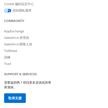
DocumentReferenceObject 是「文件矩陣」元素的必要欄
Cookie 偏好設定中心
位。
您的隱私選擇
選取其他輸出和輸入欄位。
您可以選取「內容」作為輸入欄位,並視需要選取「說明文字」
COMMUNITY
作為輸出欄位。輸入欄位可以是必要欄位或選用欄位。
針對您不希望決策表格考量的欄位,選取「
不使用
」。
AppExchange
按一下「
下一步
」。
Salesforce 管理員
選取輸入欄位條件。
請儲存您的變更。
Salesforce 開發人員
啟用決策表格。
Trailhead
訓練
Trust
SUPPORT & SERVICES
需要協助嗎？尋找更多資源或與專
家連線。
取得支援