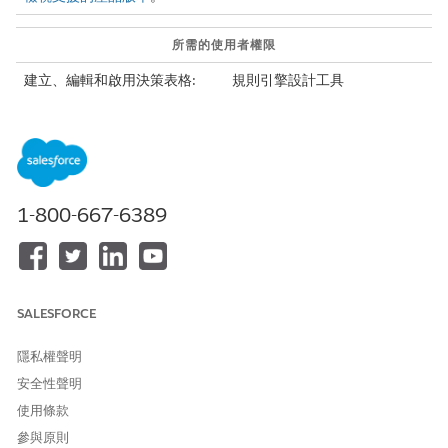
所需的使用者權限
建立、編輯和啟用決策表格:
規則引擎設計工具
若要在「業務規則引擎」中使
「規則引擎執行階段」權限
用決策表格:
建立決策表格,並選取包含業務規則作為來源物件的「文件決策需
求」物件。從「文件決策需求」物件中選取輸入欄位。選取一或多
1-800-667-6389
個輸出欄位,其中包含用於計算成果的值。
進入 App Launcher，尋找並選取「
業務規則引擎
」。
按一下應用程式瀏覽功能表,然後選取「
對應表格
」。
按一下「
新增
」。
選取「
決策表格
」,然後按一下「
下一步
」。
SALESFORCE
輸入決策表格的名稱。
API 名稱會自動填入您輸入的決策表格名稱。
隱私權聲明
針對「來源物件」,選取「
文件決策需求
」。
安全性聲明
按一下「
下一步
」。
使用條款
選取要作為輸入欄位使用的欄位,以及每個欄位的運算子。
選取「
DocumentReferenceObject
」作為輸出欄位。
參與原則