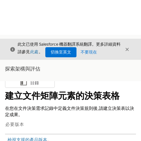
此文已使用 Salesforce 機器翻譯系統翻譯。更多詳細資料
結束
結束
結束
請參見
此處
。
切換至英文
不要現在
探索架構與評估
目錄
顯示目錄
建立文件矩陣元素的決策表格
在您在文件決策需求記錄中定義文件決策規則後,請建立決策表以決
定成果。
必要版本
檢視支援的產品版本
。