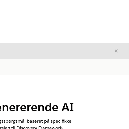
Luk
Luk
enererende AI
gsspørgsmål baseret på specifikke
rslag til Discovery Framework-