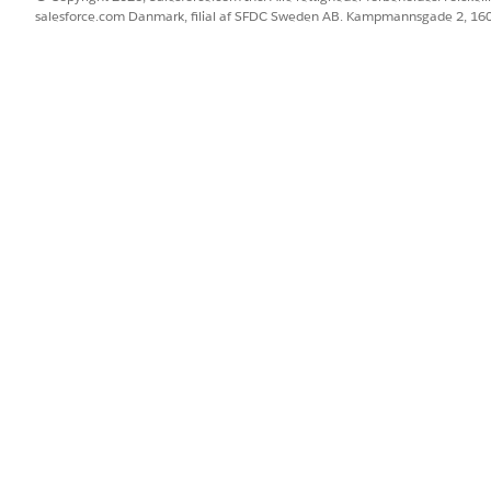
salesforce.com Danmark, filial af SFDC Sweden AB. Kampmannsgade 2, 1
em dine ændringer.
 du angive Omniscript-detaljerne og opbygge vurderingen. Se
Tilpa
l, der er oprettet på registreringssiden Vurderingsspørgsmål
BLEM?
 os!