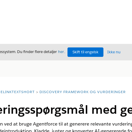
ssystem. Du finder flere detaljer
her
.
Skift til engelsk
Ikke nu
ELINKTEXTSHORT
DISCOVERY FRAMEWORK OG VURDERINGER
eringsspørgsmål med g
n ved at bruge Agentforce til at generere relevante vurderin
eintroduktion. Kladde, juster og konverter AI-genererede fo