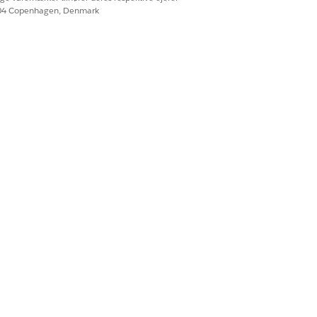
604 Copenhagen, Denmark
s et Discovery Framework Omniscript
.
.
Ja
Nej