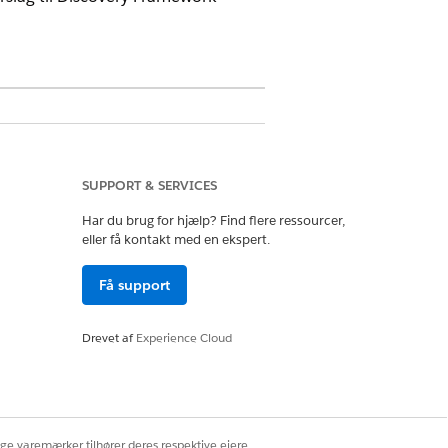
SUPPORT & SERVICES
Har du brug for hjælp? Find flere ressourcer,
trator
eller få kontakt med en ekspert.
on
Få support
Drevet af
Experience Cloud
smål til ansøgning om boliglån
lik derefter på
Opret
ige varemærker tilhører deres respektive ejere.