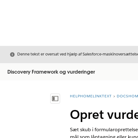
Luk
Denne tekst er oversat ved hjælp af Salesforce-maskinoversættelse
Discovery Framework og vurderinger
HELPHOMELINKTEXT
DOCSHOM
breadcrumbDescription
Vis indholdsfortegnelse
Opret vurd
Sæt skub i formularoprettelse
mål som låntagning eller kund