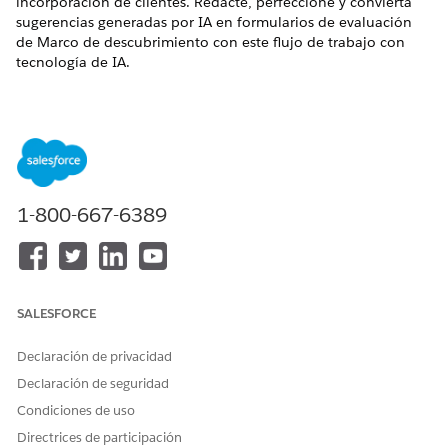
incorporación de clientes. Redacte, perfeccione y convierta
sugerencias generadas por IA en formularios de evaluación
de Marco de descubrimiento con este flujo de trabajo con
tecnología de IA.
EDICIONES NECESARIAS
Ver ediciones de
productos compatibles.
PERMISOS DE USUARIO NECESARIOS
1-800-667-6389
Para crear preguntas de
Ver información de
evaluación:
permisos
.
Para modificar y gestionar la
Gestor de plantillas de
plantilla de solicitud
solicitud
Generar preguntas de
SALESFORCE
evaluación:
Declaración de privacidad
Para acceder y ejecutar
Solicitar usuario de plantilla
Declaración de seguridad
plantillas de solicitudes
fuera del Generador de
Condiciones de uso
solicitudes:
Directrices de participación