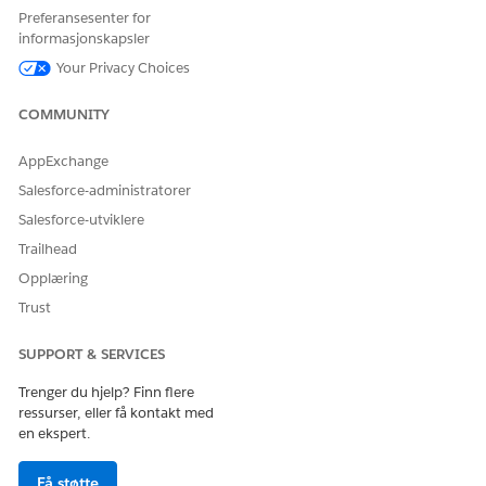
Slå på generering av Agentforce for Discovery Framework
Preferansesenter for
Bruk generativ AI til å automatisere opprettelse av
informasjonskapsler
vurderingsspørsmål ved å bruke det oppgitte målet.
Your Privacy Choices
Opprette vurderingsspørsmål med generativ AI
Øk hastigheten på opprettelsen av skjemaer ved å bruke
COMMUNITY
Agentforce til å generere relevante vurderingsspørsmål
basert på spesifikke mål som låneinntak eller
AppExchange
kundeinnføring. Utkast, begrens og konverter AI-genererte
Salesforce-administratorer
forslag til Discovery Framework-vurderingsskjemaer med
Salesforce-utviklere
denne AI-drevne arbeidsflyten.
Trailhead
Opplæring
Trust
HJALP DENNE ARTIKKELEN MED Å LØSE PROBLEMET DITT?
La oss få vite det slik at vi kan forbedre!
SUPPORT & SERVICES
Trenger du hjelp? Finn flere
Ja
Nei
ressurser, eller få kontakt med
en ekspert.
Få støtte