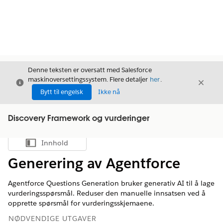
Denne teksten er oversatt med Salesforce
maskinoversettingssystem. Flere detaljer
her
.
Avslutt
Avslut
Avslutt
Bytt til engelsk
Ikke nå
Discovery Framework og vurderinger
Innhold
Vis innholdsfortegnelse
Generering av Agentforce
Agentforce Questions Generation bruker generativ AI til å lage
vurderingsspørsmål. Reduser den manuelle innsatsen ved å
opprette spørsmål for vurderingsskjemaene.
NØDVENDIGE UTGAVER