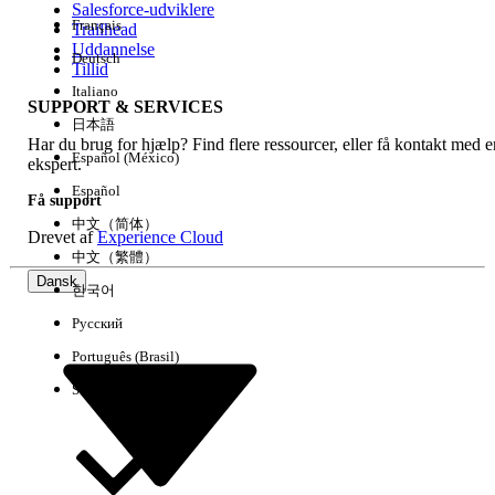
Salesforce-udviklere
Français
Trailhead
Experience
Uddannelse
Deutsch
Tillid
Italiano
SUPPORT & SERVICES
日本語
Har du brug for hjælp? Find flere ressourcer, eller få kontakt med e
Ryd alle
Udført
Español (México)
ekspert.
Español
Få support
中文（简体）
Drevet af
Experience Cloud
中文（繁體）
Dansk
한국어
Русский
Português (Brasil)
Suomi
Ingen resultater