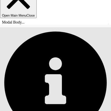
Open Main Menu
Close
Modal Body...
INDHOLD
Søg
Vis indholdsfortegnelse
Indhold