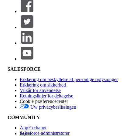
Filtre (0)
VÆLG FILTRE
Tilføj
Produktområde
Funktionspåvirkning
SALESFORCE
Erklæring om beskyttelse af personlige oplysninger
Erklæring om sikkerhed
Vilkår for anvendelse
Retningslinjer for deltagelse
Cookie-præferencecenter
Uw privacybeslissingen
Version
COMMUNITY
AppExchange
Salesforce-administratorer
English