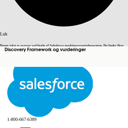
Søg
Luk
Denne tekst er oversat ved hjælp af Salesforce-maskinoversættelsessystem. Du finder flere
Discovery Framework og vurderinger
Skift til engelsk
Ikke nu
detaljer
her
.
Luk
Luk
1-800-667-6389