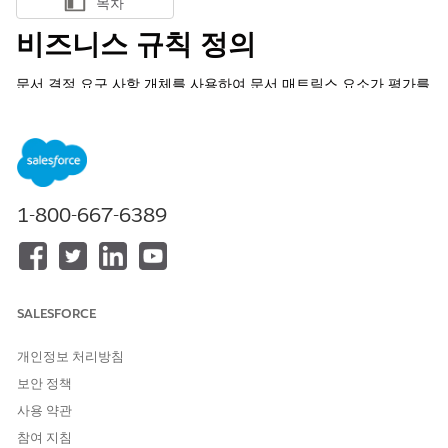
목차
목차 표시
비즈니스 규칙 정의
문서 결정 요구 사항 개체를 사용하여 문서 매트릭스 요소가 평가를
위해 응답자가 업로드해야 하는 문서를 결정하기 위해 사용하는 기
준을 지정합니다.
필수 EDITION
지원되는 제품 버전 보기
1-800-667-6389
필요한 사용자 권한
결정 규칙 정의:
권한 정보 보기
SALESFORCE
AND
응용 프로그램 사용자 정의
개인정보 처리방침
보안 정책
앱 시작 관리자에서
문서 결정 요구 사항
을 찾아서 선택합니다.
사용 약관
문서 결정 요구 사항 목록 보기에서
새로 만들기
를 클릭합니다.
이름을 입력합니다.
참여 지침