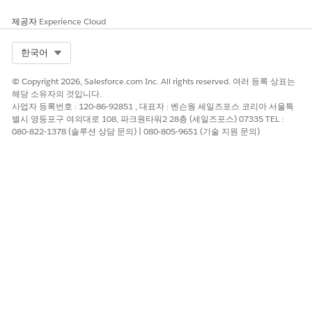
다.
컨텍스트 텍스트 필드에서 필요한 경우 이 비즈니스 규칙에 대
제공자
Experience Cloud
한 컨텍스트를 제공합니다.
컨텍스트는 비즈니스 규칙을 기반으로 문서 결정 요구 사항 레
Select Org
한국어
코드를 분류하는 데 도움이 됩니다. (예: 주소 업데이트, 전화 또
는 이메일 업데이트 등)
© Copyright 2026, Salesforce.com Inc. All rights reserved. 여러 등록 상표는
변경 사항을 저장합니다.
해당 소유자의 것입니다.
사업자 등록번호 : 120-86-92851 , 대표자 : 벤슨웡 세일즈포스 코리아 서울특
다른 비즈니스 규칙에 대한 추가 문서 결정 요구 사항 레코드를 만
별시 영등포구 여의대로 108, 파크원타워2 28층 (세일즈포스) 07335 TEL :
듭니다.
080-822-1378 (솔루션 상담 문의) | 080-805-9651 (기술 지원 문의)
이 기사를 통해 문제를 해결했습니까?
개선을 위한 의견을 보내주세요.
예
아니요