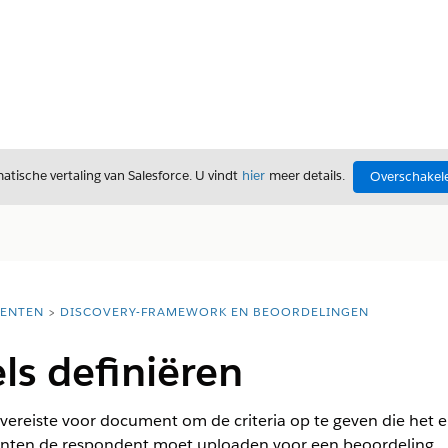
tische vertaling van Salesforce. U vindt
hier
meer details.
Overschakele
ENTEN
DISCOVERY-FRAMEWORK EN BEOORDELINGEN
els definiëren
gsvereiste voor document om de criteria op te geven die he
nten de respondent moet uploaden voor een beoordeling.