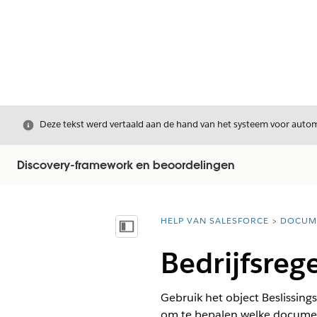
Sluiten
Deze tekst werd vertaald aan de hand van het systeem voor automa
Discovery-framework en beoordelingen
HELP VAN SALESFORCE
DOCUM
U bent hier:
Inhoudsopgave weergeven
Bedrijfsreg
Gebruik het object Beslissin
om te bepalen welke docume