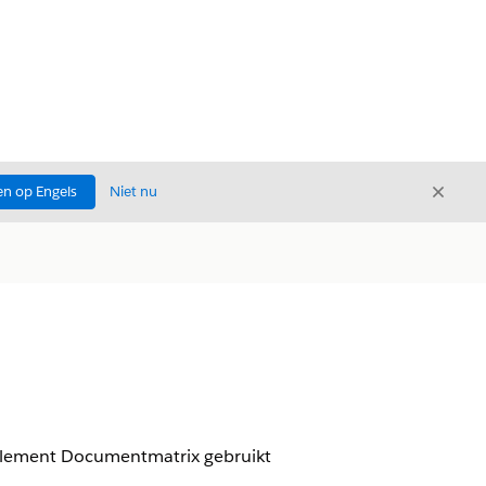
Sluite
n op Engels
Niet nu
Sluiten
t element Documentmatrix gebruikt