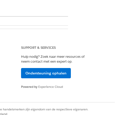
ingen weergeven
SUPPORT & SERVICES
Hulp nodig? Zoek naar meer resources of
neem contact met een expert op.
Ondersteuning ophalen
Powered by
Experience Cloud
 op.
ocumenten uploaden.
rse handelsmerken zijn eigendom van de respectieve eigenaren.
rland