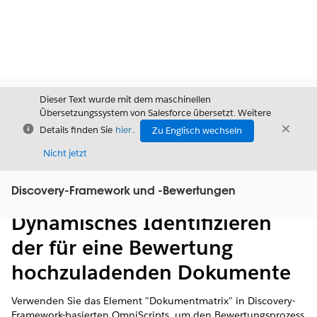
Dieser Text wurde mit dem maschinellen
Übersetzungssystem von Salesforce übersetzt. Weitere
Schließen
Schli
Details finden Sie
hier
.
Zu Englisch wechseln
Schließ
Nicht jetzt
Discovery-Framework und -Bewertungen
Inhalt
Inhalt anzeigen
Dynamisches Identifizieren
der für eine Bewertung
hochzuladenden Dokumente
Verwenden Sie das Element "Dokumentmatrix" in Discovery-
Framework-basierten OmniScripts, um den Bewertungsprozess