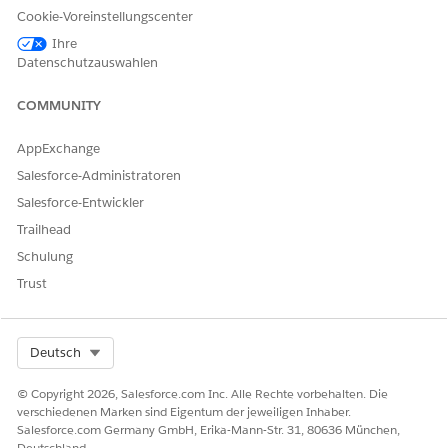
Cookie-Voreinstellungscenter
Ihre
Datenschutzauswahlen
COMMUNITY
AppExchange
Salesforce-Administratoren
Salesforce-Entwickler
Ihre Benutzer können Dokumente nur hochladen, wenn
Trailhead
ihnen der Berechtigungssatz "Dokument-Checklistenelement"
Schulung
und die Berechtigung "Entscheidungstabelle ausführen"
zugewiesen sind. Die Dokumentmatrixkomponente ist für
Trust
Experience Cloud-Sites und Gastbenutzer nicht verfügbar.
Erkunden und Lernen
Select Org
Deutsch
In diesem Video erfahren Sie, wie Sie mithilfe des Elements
© Copyright 2026, Salesforce.com Inc. Alle Rechte vorbehalten. Die
"Discovery-Framework-Dokumentmatrix" für ein Financial
verschiedenen Marken sind Eigentum der jeweiligen Inhaber.
Services-Szenario den Bewertungsprozess optimieren und
Salesforce.com Germany GmbH, Erika-Mann-Str. 31, 80636 München,
sicherstellen, dass die Befragten richtige Dokumente
Deutschland