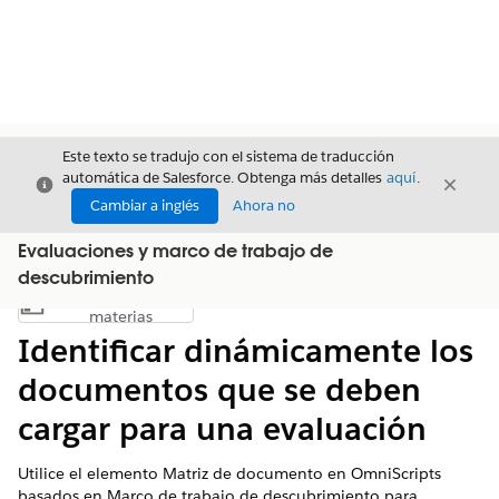
Este texto se tradujo con el sistema de traducción
automática de Salesforce. Obtenga más detalles
aquí
.
Cerrar
Cerrar
Cerrar
Cambiar a inglés
Ahora no
Evaluaciones y marco de trabajo de
descubrimiento
Índice de
Mostrar índice de materias
materias
Identificar dinámicamente los
documentos que se deben
cargar para una evaluación
Utilice el elemento Matriz de documento en OmniScripts
basados en Marco de trabajo de descubrimiento para