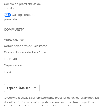
Centro de preferencias de
cookies
Sus opciones de
privacidad
COMMUNITY
AppExchange
Administradores de Salesforce
Sus usuarios solo pueden cargar documentos si tienen
Desarrolladores de Salesforce
asignado el conjunto de permisos Elemento de lista de
Trailhead
selección de documento y el permiso Ejecutar tabla de
Capacitación
decisiones. El componente de matriz de documentos no está
disponible para sitios de Experience Cloud y usuarios
Trust
invitados.
Explorar y aprender
Select Org
Español (México)
Vea este video cómo aprender a simplificar el proceso de
© Copyright 2026, Salesforce.com Inc. Todos los derechos reservados. Las
evaluación y asegurarse de que los encuestados cargan
distintas marcas comerciales pertenecen a sus respectivos propietarios.
documentos correctos utilizando el elemento Matriz de