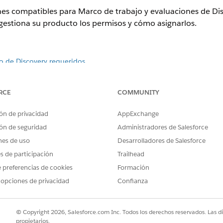
ones compatibles para Marco de trabajo y evaluaciones de Di
estiona su producto los permisos y cómo asignarlos.
o de Discovery requeridos
RCE
COMMUNITY
ón de privacidad
AppExchange
es de Discovery está disponible en Lightning Experience.
ón de seguridad
Administradores de Salesforce
nes de uso
Desarrolladores de Salesforce
es de participación
Trailhead
 preferencias de cookies
Formación
Edition, Unlimited Edition y Developer Edition
dition, Performance Edition, Unlimited Edition y Developer Editio
 opciones de privacidad
Confianza
rprise Edition, Professional Edition y Unlimited Edition
ion y Unlimited Edition
se Edition y Unlimited Edition
© Copyright 2026, Salesforce.com Inc. Todos los derechos reservados. Las d
propietarios.
se Edition, Unlimited Edition y Developer Edition