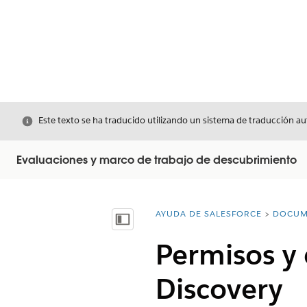
Cerrar
Este texto se ha traducido utilizando un sistema de traducción a
Evaluaciones y marco de trabajo de descubrimiento
AYUDA DE SALESFORCE
DOCUM
Usted está aquí:
Mostrar índice de materias
Permisos y 
Discovery