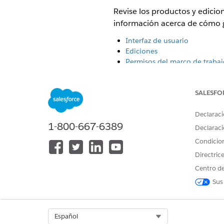
Revise los productos y edici
información acerca de cómo g
Interfaz de usuario
Ediciones
Permisos del marco de trabaj
Otros permisos requeridos
Personalización de permisos
SALESFO
Interfaz de usuario
Declaraci
1-800-667-6389
Marco de trabajo y evaluacion
Declaraci
Condicio
Ediciones
Directric
Centro de
Automotive Cloud: Enterprise 
Education Cloud: Enterprise E
Sus
Financial Services Cloud: Ente
Health Cloud: Enterprise Edit
Life Sciences Cloud: Enterpri
Select Org
Español
Manufacturing Cloud: Enterpri