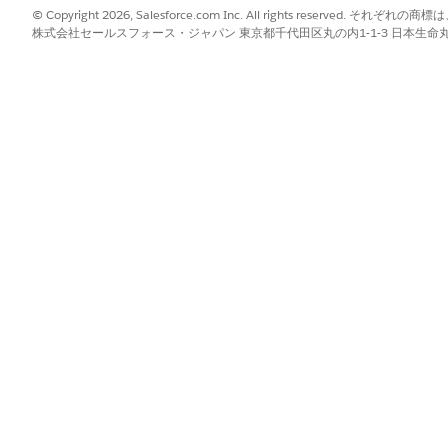
ise Edition および Unlimited Edition
© Copyright 2026, Salesforce.com Inc. All rights reserve
株式会社セールスフォース・ジャパン 東京都千代田区丸の内1-1-3 日本生命丸の内ガ
prise Edition、Unlimited Edition、および Developer Edition
 Edition、Performance Edition、Unlimited Edition、および Developer
 Edition、Unlimited Edition、Developer Edition
e Edition、Performance Edition、Unlimited Edition、Develop
ムワーク権限
使用するには、Salesforce システム管理者とユーザーに
です。通常、Salesforce システム管理者はこのユーザー
れているため、組織の製品とライセンスによって使用可能な権
ィスカバリーフレームワークユーザー権限、権限セットライセ
クトと項目へのフルアクセス権が含まれます。
限セット
メモ
的評価アクセス
評価オブジェクト
す。「ディスカバ
ーザー」ユーザー