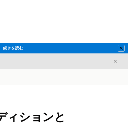
続きを読む
Clo
閉じ
閉じる
ディションと