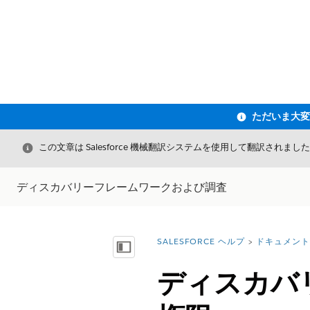
閉じる
この文章は Salesforce 機械翻訳システムを使用して翻訳されまし
ディスカバリーフレームワークおよび調査
SALESFORCE ヘルプ
ドキュメント
詳細情報:
目次を表示
ディスカバ