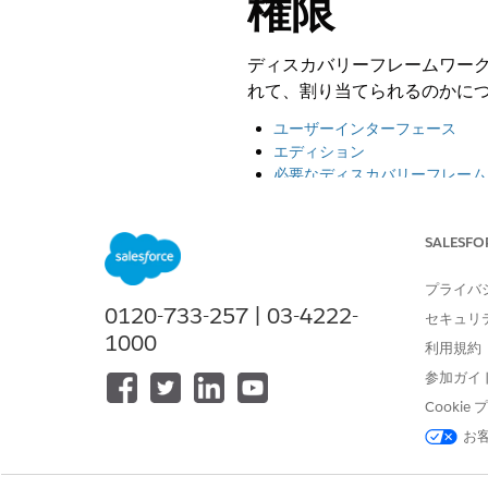
権限
ディスカバリーフレームワー
れて、割り当てられるのかに
ユーザーインターフェース
エディション
必要なディスカバリーフレーム
その他の必要な権限
権限のカスタマイズ
SALESFO
ユーザーインターフェース
プライバ
0120-733-257 | 03-4222-
検出フレームワークと評価は Light
セキュリ
1000
利用規約
エディション
参加ガイ
Cooki
Automotive Cloud: Enterpri
Education Cloud: Enterprise
お
Financial Services Cloud: E
Health Cloud: Enterprise Ed