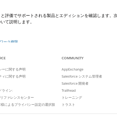
クと評価でサポートされる製品とエディションを確認します。
ついて説明します。
ワーク権限
RCE
COMMUNITY
シーに関する声明
AppExchange
ning Experience で使用できます。
ティに関する声明
Salesforce システム管理者
Salesforce 開発者
ドライン:
Trailhead
e プリファレンスセンター
トレーニング
se Edition、Unlimited Edition、および Developer Edition
 Edition、Performance Edition、Unlimited Edition、Developer Editi
客様によるプライバシー設定の選択肢
トラスト
nterprise Edition、Professional Edition、および Unlimited Edition
ition および Unlimited Edition