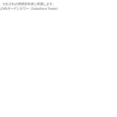
d. それぞれの商標は、それぞれの商標所有者に帰属します。
ーデンタワー（Salesforce Tower）
 Edition (Net Zero Cloud Growth ライセ
er Edition
「ディスカバリーフレームワークプラッ
権限を含む権限セットを割り当てます。
限セットが決まります。
ンス、およびすべてのディスカバリー
および機能へのアクセス権を付与しま
リーフレームワークプラットフォームユ
権限は含まれません。