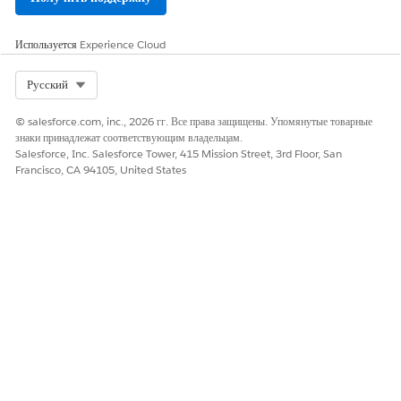
доступ ко всем объектам и полям оценки Discovery Framework.
ПРОДУКТ
НАБОР
ПРИМЕЧАНИЯ
Используется
Experience Cloud
ПОЛНОМОЧИЙ
Automotiv
Динамический доступ
Предоставляет доступ к
Select Org
Русский
e Cloud
к оценке
объектам и функциям
оценки. Не включает
© salesforce.com, inc., 2026 гг. Все права защищены. Упомянутые товарные
полномочие пользователя
знаки принадлежат соответствующим владельцам.
«Пользователь
Salesforce, Inc. Salesforce Tower, 415 Mission Street, 3rd Floor, San
платформы Discovery
Francisco, CA 94105, United States
Framework».
Education
Полный доступ к
Cloud
Education Cloud
Financial
Продажи FSC
Services
ИЛИ
Cloud
Служба FSC
ИЛИ
Расширение
Financial Services