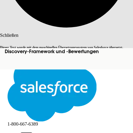
Suche
Schließen
Dieser Text wurde mit dem maschinellen Übersetzungssystem von Salesforce übersetzt.
Discovery-Framework und -Bewertungen
Zu Englisch wechseln
Nicht jetzt
Weitere Details finden Sie
hier
.
Schließen
Schließen
1-800-667-6389