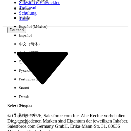
Select Org
Deutsch
Salesforce-Entwickler
Trailhead
Italiano
Erfahrung
Schulung
日本語
Trust
Español (México)
Deutsch
Español
Alle löschen
Fertig
中文（简体）
中文（繁體）
한국어
Русский
Português (Brasil)
Suomi
Dansk
Select Org
Svenska
Nederlands
© Copyright 2026, Salesforce.com Inc. Alle Rechte vorbehalten.
Die verschiedenen Marken sind Eigentum der jeweiligen Inhaber.
Norsk
Salesforce.com Germany GmbH, Erika-Mann-Str. 31, 80636
Keine Ergebnisse