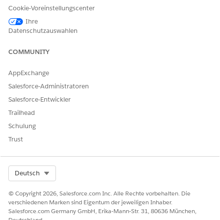
Cookie-Voreinstellungscenter
Lesen Sie die
Überlegungen zum Discovery
-Framework,
bevor Sie erweiterte Speicherantworten aktivieren.
Ihre
Datenschutzauswahlen
Durch Beibehalten des Versionskontexts können Sie
Kundeninteraktionen besser verfolgen und analysieren, was
COMMUNITY
zu fundierteren Entscheidungen und einem verbesserten
Kundenservice führt.
AppExchange
Geben Sie unter "Setup" im Feld "Schnellsuche" den Text
Salesforce-Administratoren
ein und wählen Sie dann
Discovery Framework
Salesforce-Entwickler
Allgemeine Einstellungen
aus.
Aktivieren Sie
Erweiterte Speicherantworten
.
Trailhead
Schulung
Trust
KONNTEN SIE IHR PROBLEM MITHILFE DIESES ARTIKELS
LÖSEN?
Select Org
Deutsch
Geben Sie uns Feedback, damit wir uns verbessern können.
© Copyright 2026, Salesforce.com Inc. Alle Rechte vorbehalten. Die
Ja
Nein
verschiedenen Marken sind Eigentum der jeweiligen Inhaber.
Salesforce.com Germany GmbH, Erika-Mann-Str. 31, 80636 München,
Deutschland