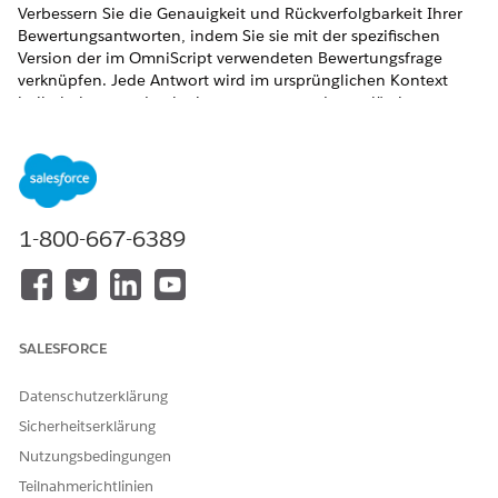
Verbessern Sie die Genauigkeit und Rückverfolgbarkeit Ihrer
Bewertungsantworten, indem Sie sie mit der spezifischen
Version der im OmniScript verwendeten Bewertungsfrage
verknüpfen. Jede Antwort wird im ursprünglichen Kontext
beibehalten, wodurch eine genauere und zuverlässigere
Aufzeichnung bereitgestellt wird.
ERFORDERLICHE EDITIONEN
Zeigen Sie unterstützte Produkt-Editionen
an.
1-800-667-6389
ERFORDERLICHE BENUTZERBERECHTIGUNGEN
Aktivieren von erweiterten
Informationen zu
Speicherantworten für das
Berechtigungen anzeigen
.
Discovery-Framework:
SALESFORCE
Bevor Sie loslegen:
Datenschutzerklärung
Erteilen Sie Standard-, Gast- und Portalbenutzern die
Sicherheitserklärung
Berechtigung, auf das Objekt
Nutzungsbedingungen
"OmniProcessAsmtQuestionVer" zuzugreifen, um
Teilnahmerichtlinien
Antworten auf die zugehörige Fragenversion zu speichern.