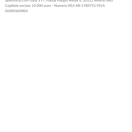
salesforce.com Italy S.r.l., Piazza Filippo Meda 5, 20121 Milano (MI)
Capitale sociale 10.000 euro - Numero REA MI-1785731 P.IVA
04959160963