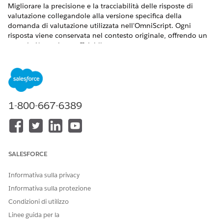
Migliorare la precisione e la tracciabilità delle risposte di
valutazione collegandole alla versione specifica della
domanda di valutazione utilizzata nell'OmniScript. Ogni
risposta viene conservata nel contesto originale, offrendo un
record più preciso e affidabile.
VERSIONI (EDITION) RICHIESTE
Visualizzare le versioni supportate
.
1-800-667-6389
AUTORIZZAZIONI UTENTE NECESSARIE
Per abilitare le risposte di
Visualizzare le informazioni
salvataggio ottimizzate per il
sulle autorizzazioni.
framework Discovery:
SALESFORCE
Prima di iniziare:
Informativa sulla privacy
Concedere agli utenti standard, guest e del portale
l'autorizzazione ad accedere all'oggetto
Informativa sulla protezione
OmniProcessAsmtQuestionVer per salvare le risposte alla
Condizioni di utilizzo
versione della domanda associata.
Linee guida per la
Rivedere le
considerazioni sul framework
prima di attivare