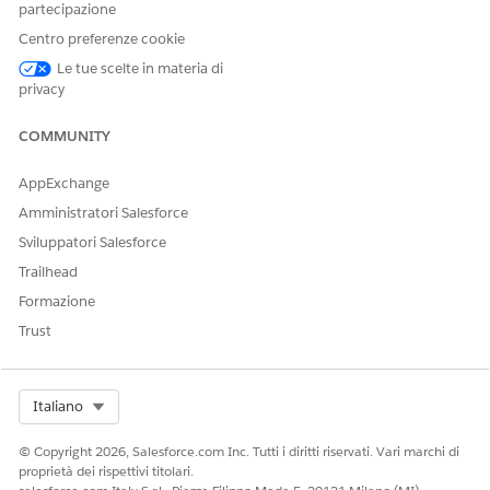
partecipazione
le risposte di salvataggio ottimizzate.
Centro preferenze cookie
Mantenendo il contesto della versione, è possibile tenere
Le tue scelte in materia di
traccia e analizzare meglio le interazioni con i clienti,
privacy
consentendo di prendere decisioni più informate e migliorare
il servizio clienti.
COMMUNITY
Da Imposta, nella casella Ricerca veloce, immetti
, quindi seleziona
Impostazioni
Framework Discovery
AppExchange
generali
.
Amministratori Salesforce
Attivare
Salvataggio ottimizzato risposte
.
Sviluppatori Salesforce
Trailhead
Formazione
QUESTO ARTICOLO HA RISOLTO IL PROBLEMA?
Trust
Facci sapere, così possiamo migliorare!
Sì
No
Select Org
Italiano
© Copyright 2026, Salesforce.com Inc. Tutti i diritti riservati. Vari marchi di
proprietà dei rispettivi titolari.