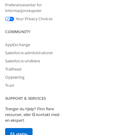
Ved å opprettholde versjonskontekst kan du spore og
Preferansesenter for
analysere kundeinteraksjoner bedre, noe som fører til mer
informasjonskapsler
informerte beslutninger og forbedret kundeservice.
Your Privacy Choices
Skriv inn
i Hurtigsøk-feltet i
Discovery Framework
Oppsett, og velg deretter
Generelle innstillinger
.
COMMUNITY
Slå på
forbedrede lagringssvar
.
AppExchange
Salesforce-administratorer
Salesforce-utviklere
HJALP DENNE ARTIKKELEN MED Å LØSE PROBLEMET DITT?
Trailhead
La oss få vite det slik at vi kan forbedre!
Opplæring
Ja
Nei
Trust
SUPPORT & SERVICES
Trenger du hjelp? Finn flere
ressurser, eller få kontakt med
en ekspert.
Få støtte