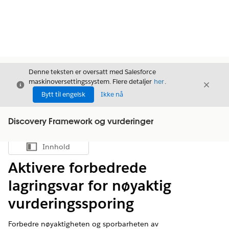
Denne teksten er oversatt med Salesforce
maskinoversettingssystem. Flere detaljer
her
.
Avslutt
Avslut
Avslutt
Bytt til engelsk
Ikke nå
Discovery Framework og vurderinger
Innhold
Vis innholdsfortegnelse
Aktivere forbedrede
lagringsvar for nøyaktig
vurderingssporing
Forbedre nøyaktigheten og sporbarheten av