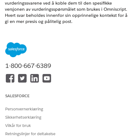
vurderingssvarene ved å koble dem til den spesifikke
versjonen av vurderingsspørsmålet som brukes i Omniscript.
Hvert svar beholdes innenfor sin opprinnelige kontekst for å
gi en mer presis og pålitelig post.
NØDVENDIGE UTGAVER
Se støttede produktversjoner
.
NØDVENDIG BRUKERTILLATELSE
1-800-667-6389
For å aktivere forbedrede
Vise informasjon om
lagringsvar for Discovery
tillatelser
.
Framework:
Før du begynner:
SALESFORCE
Gi standardbrukere, gjestebrukere og portalbrukere
Personvernerklæring
tilgangstillatelse til OmniProcessAsmtQuestionVer-objektet
for å lagre svar på den tilknyttede spørsmålsversjonen.
Sikkerhetserklæring
Se gjennom
Vurderinger i Discovery Framework
før du slår
Vilkår for bruk
på forbedrede lagringsvar.
Retningslinjer for deltakelse