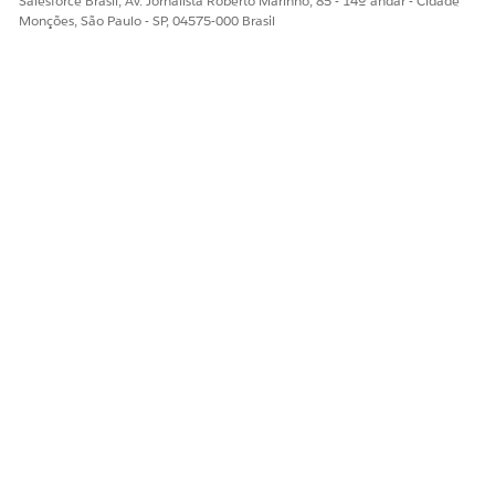
Salesforce Brasil, Av. Jornalista Roberto Marinho, 85 - 14º andar - Cidade
Monções, São Paulo - SP, 04575-000 Brasil