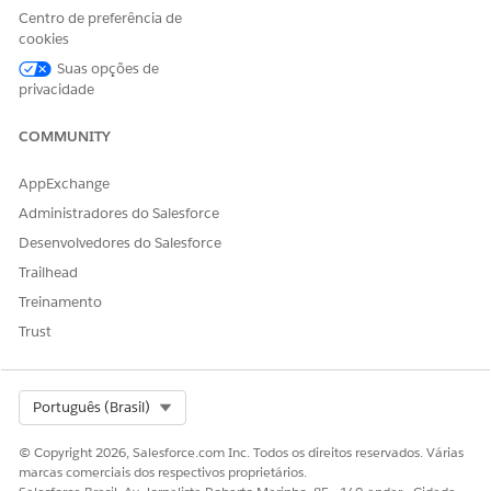
Centro de preferência de
ativar as respostas de salvamento aprimorado.
cookies
Ao manter o contexto da versão, você pode rastrear e analisar
Suas opções de
melhor as interações com o cliente, levando a uma tomada
privacidade
de decisão mais informada e um atendimento ao cliente
aprimorado.
COMMUNITY
Em Configuração, na caixa Busca rápida, insira
Discovery
Framework
e selecione
Configurações gerais
.
AppExchange
Ative
Salvar respostas aprimoradas
.
Administradores do Salesforce
Desenvolvedores do Salesforce
Trailhead
ESTE ARTIGO RESOLVEU SEU PROBLEMA?
Treinamento
Diga-nos para podermos melhorar!
Trust
Sim
Não
Select Org
Português (Brasil)
© Copyright 2026, Salesforce.com Inc. Todos os direitos reservados. Várias
marcas comerciais dos respectivos proprietários.