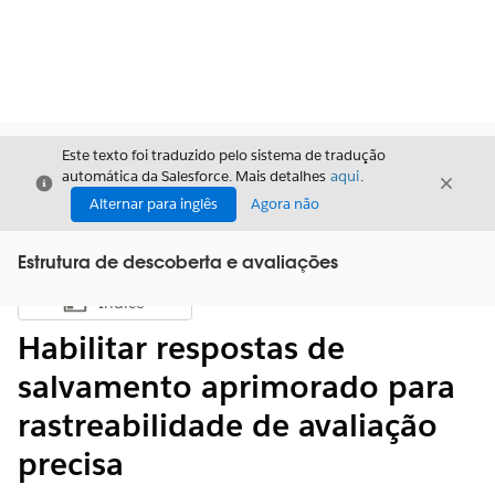
Este texto foi traduzido pelo sistema de tradução
automática da Salesforce. Mais detalhes
aqui
.
Fechar
Fecha
Fechar
Alternar para inglês
Agora não
Estrutura de descoberta e avaliações
Índice
Mostrar índice
Habilitar respostas de
salvamento aprimorado para
rastreabilidade de avaliação
precisa