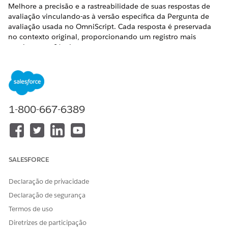
Melhore a precisão e a rastreabilidade de suas respostas de
avaliação vinculando-as à versão específica da Pergunta de
avaliação usada no OmniScript. Cada resposta é preservada
no contexto original, proporcionando um registro mais
preciso e confiável.
EDIÇÕES OBRIGATÓRIAS
Exibir edições de produto com suporte
.
1-800-667-6389
PERMISSÕES DE USUÁRIO NECESSÁRIAS
Para habilitar respostas de
Exibir informações de
salvamento avançadas para
permissões
.
o Discovery Framework:
SALESFORCE
Antes de começar:
Declaração de privacidade
Conceda aos usuários padrão, convidados e do portal a
permissão para acessar o objeto
Declaração de segurança
OmniProcessAsmtQuestionVer para salvar respostas à
Termos de uso
versão da pergunta associada.
Diretrizes de participação
Revise as
considerações do Discovery Framework
antes de