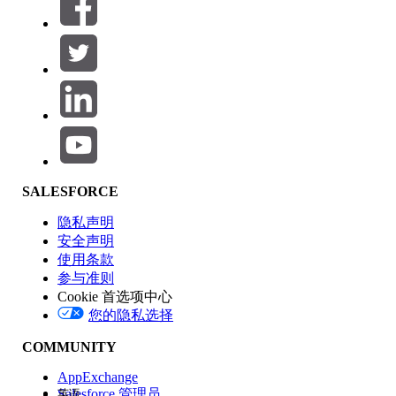
筛选器 (0)
选择筛选器
添加
产品区域
SALESFORCE
功能影响
隐私声明
安全声明
使用条款
参与准则
Cookie 首选项中心
版本
您的隐私选择
COMMUNITY
AppExchange
Salesforce 管理员
英语