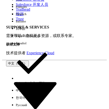
Salesforce 开发人员
Français
体验
Trailhead
培训
Deutsch
Trust
Italiano
SUPPORT & SERVICES
日本語
全部清除
完成
需要帮助？查找更多资源，或联系专家。
Español (México)
Español
获得支持
技术提供者
Experience Cloud
中文（简体）
Select Org
中文（简体）
中文（繁体）
한국어
Русский
没有结果