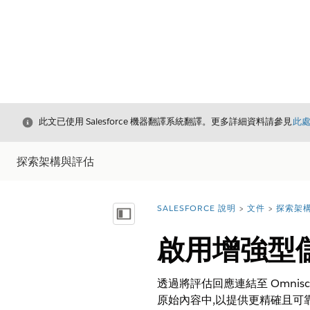
結束
此文已使用 Salesforce 機器翻譯系統翻譯。更多詳細資料請參見
此
探索架構與評估
SALESFORCE 說明
文件
探索架
您位於此處：
顯示目錄
啟用增強型
透過將評估回應連結至 Omni
原始內容中,以提供更精確且可