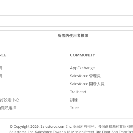
所需的使用者權限
rk 的增強型儲存回應:
檢視權限資訊
。
RCE
COMMUNITY
明
AppExchange
 OmniProcessAsmtQuestionVer 物件的權限,以將回應儲存
檢閱「
探索架構考量事項
」。
明
Salesforce 管理員
Salesforce 開發人員
善地追蹤和分析客戶互動,進而做出更明智的決策並改善客戶服務
Trailhead
方塊中輸入
，然後選取「
一般設定
」。
探索架構
 偏好設定中心
訓練
的隱私選擇
Trust
© Copyright 2026, Salesforce.com Inc. 保留所有權利。各個商標屬於其個
Salesforce, Inc. Salesforce Tower, 415 Mission Street, 3rd Floor, San Francis