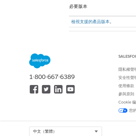
必要版本
檢視支援的產品版本
。
若要啟用 Discovery Framewo
SALESFO
開始之前：
隱私權聲
授與標準、來賓和入口網頁使用者存取
1-800-667-6389
開啟增強型儲存回應之前,請先
安全性聲
使用條款
透過維護版本內容,您可以更完
參與原則
進入「設定」，在「快速尋找」
Cookie
開啟「
增強型儲存回應
」。
您
此文章是否解決您的問題？
Select Org
中文（繁體）