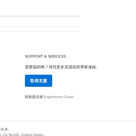
SUPPORT & SERVICES
需要協助嗎？尋找更多資源或與專家連線。
至相關聯的問題版本。
取得支援
。
技術提供者
Experience Cloud
別擁有者。
是
否
co, CA 94105, United States