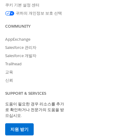
쿠키 기본 설정 센터
구성 요소를 추가하는 개체의
귀하의 개인정보 보호 선택
페이지 레이아웃에 대한 편집
액세스 권한
COMMUNITY
검색 프레임워크 활성화
AppExchange
검색 프레임워크 작업을 시작하려면 설정에서 활성화합니다.
Salesforce 관리자
Salesforce 개발자
설정에서 빠른 찾기 상자에
를 입력한 다음,
일
검색 프레임워크
반 설정
을 선택합니다.
Trailhead
검색 프레임워크
를 활성화합니다.
교육
신뢰
표준 Omnistudio 런타임 설정
검색 프레임워크는 Omnistudio 표준 개체 모델(Omnistudio
SUPPORT & SERVICES
Spring '22 이상)과만 호환됩니다.
도움이 필요한 경우 리소스를 추가
각 Omnistudio 릴리스에는 관리 패키지를 다운로드할 수 있는 고
로 확인하거나 전문가의 도움을 받
유한 링크와 릴리스 노트, 설치 지침 및 업그레이드 지침이 있습니
으십시오.
다. 새 설치의 경우 첫 번째 작업은
Omnistudio 패키지 설치 준비
입니다. 업그레이드의 경우 첫 번째 작업은
Omnistudio 패키지 설
지원 받기
치 또는 업그레이드
입니다. 설치 또는 업그레이드 후 관리 패키지