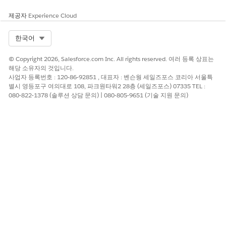
런타임을 비활성화하고 Omnistudio 메타데이터(가져오기 및 내보
내기) 설정을 활성화했는지 확인하십시오.
제공자
Experience Cloud
설정에서 빠른 찾기 상자에
을 입력한 다음,
Omnistudio 설정
Select Org
한국어
Omnistudio 설정
을 선택합니다.
관리 패키지 런타임을 해제합니다.
© Copyright 2026, Salesforce.com Inc. All rights reserved. 여러 등록 상표는
해당 소유자의 것입니다.
평가 질문 만들기 설정 구성
사업자 등록번호 : 120-86-92851 , 대표자 : 벤슨웡 세일즈포스 코리아 서울특
별시 영등포구 여의대로 108, 파크원타워2 28층 (세일즈포스) 07335 TEL :
기본적으로 사용자는 평가 질문 및 평가 질문 버전을 동시에 만듭니
080-822-1378 (솔루션 상담 문의) | 080-805-9651 (기술 지원 문의)
다. 고급 질문을 비활성화하여 평가 질문 및 해당 버전을 독립적으
로 만들어 사용자가 평가를 만들 수 있는 유연성을 높일 수 있습니
다.
설정의 빠른 찾기 상자에
(검색 프레임
Discovery Framework
워크)를 입력한 다음,
General Settings(일반 설정)
를 선택합니
다.
고급 질문
을 해제합니다.
Lightning 레코드 페이지에 평가 구성 요소 추가
사용자가 평가 구성 요소를 사용할 수 있도록 하려면 Lightning 레
코드 또는 앱 홈페이지에 추가합니다.