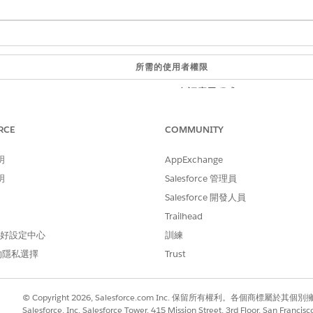
所需的使用者權限
自訂應用程式
OmniStudio 管理員
RCE
COMMUNITY
自訂應用程式
明
AppExchange
自訂應用程式
明
Salesforce 管理員
和
Salesforce 開發人員
Trailhead
您要新增元件之物件之版面
 偏好設定中心
訓練
的隱私選擇
Trust
ramework,請在「設定」中將其啟用。
© Copyright 2026, Salesforce.com Inc. 保留所有權利。各個商標屬於其個
Salesforce, Inc. Salesforce Tower, 415 Mission Street, 3rd Floor, San Francis
方塊中輸入
，然後選取「
一般設定
」。
探索架構