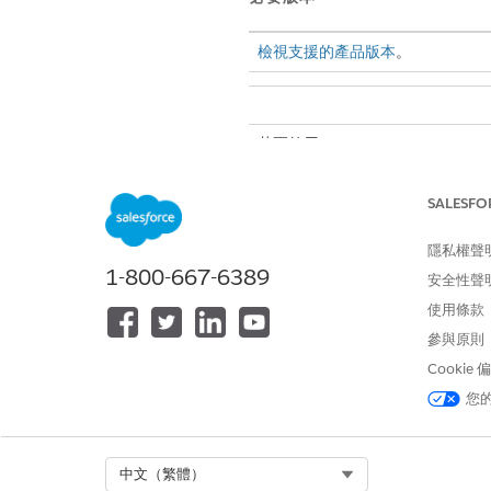
檢視支援的產品版本
。
若要啟用 Discovery Framework:
若要啟用 Omnistudio:
SALESFO
若要設定問題建立設定:
隱私權聲
編輯 Lightning 記錄頁面:
1-800-667-6389
安全性聲
使用條款
參與原則
Cookie
您
啟用探索架構
若要開始使用 Discovery F
Select Org
中文（繁體）
進入「設定」，在「快速尋找」