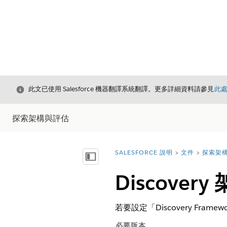
結束
此文已使用 Salesforce 機器翻譯系統翻譯。更多詳細資料請參見
此
探索架構與評估
SALESFORCE 說明
文件
探索架
您位於此處：
顯示目錄
Discove
若要設定「Discovery Fra
必要版本