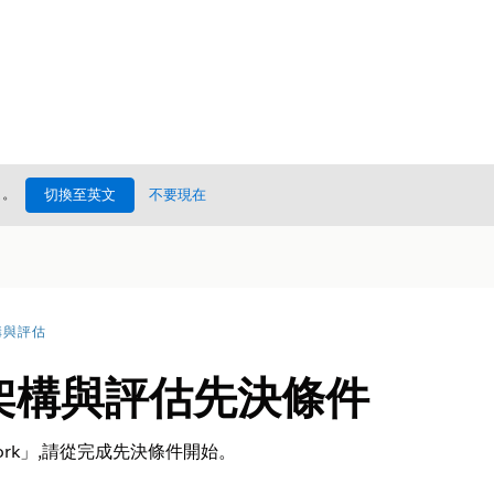
處
。
切換至英文
不要現在
構與評估
ry 架構與評估先決條件
mework」,請從完成先決條件開始。