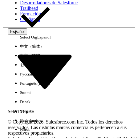
Desarrolladores de Salesforce
Trailhead
Experiencia
Formación
Confianza
Español
Select Org
Español
Borrar todo
Listo
中文（简体）
中文（繁體）
한국어
Русский
Português (Brasil)
Suomi
Dansk
Select Org
Svenska
Nederlands
© Copyright 2026, Salesforce.com Inc. Todos los derechos
reservados. Las distintas marcas comerciales pertenecen a sus
Norsk
respectivos propietarios.
No hay resultados