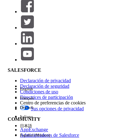
Filtros (0)
SELECCIONAR FILTROS
Agregar
Área de productos
Repercusión de función
SALESFORCE
Declaración de privacidad
Declaración de seguridad
English
Condiciones de uso
Directrices de participación
Français
Centro de preferencias de cookies
Deutsch
Sus opciones de privacidad
Edición
Italiano
COMMUNITY
日本語
AppExchange
Administradores de Salesforce
Español (México)