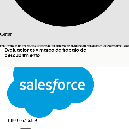
Buscar
Cerrar
Este texto se ha traducido utilizando un sistema de traducción automática de Salesforce. Más
Evaluaciones y marco de trabajo de
Cambiar a inglés
Ahora no
información
aquí
.
descubrimiento
Cerrar
Cerrar
1-800-667-6389