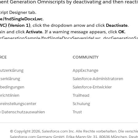
ment Generation Omniscripts by deactivating and then react
ipt Designer tab.
e/fndSingleDocxLwc
.
WC) (Version 1)
, click the dropdown arrow and click
Deactivate
.
in and click
Activate
. If a warning message appears, click
OK
.
docGenerationSample/fndSingleDocxServersideLwc, docGeneration
tiPDFConvertLwc Omniscripts.
RCE
COMMUNITY
ILFE DIESES ARTIKELS LÖSEN?
utzerklärung
AppExchange
ir uns verbessern können.
tserklärung
Salesforce-Administratoren
bedingungen
Salesforce-Entwickler
richtlinien
Trailhead
reinstellungscenter
Schulung
e Datenschutzauswahlen
Trust
© Copyright 2026, Salesforce.com Inc. Alle Rechte vorbehalten. Die versch
Salesforce.com Germany GmbH, Erika-Mann-Str. 31, 80636 München, Deut