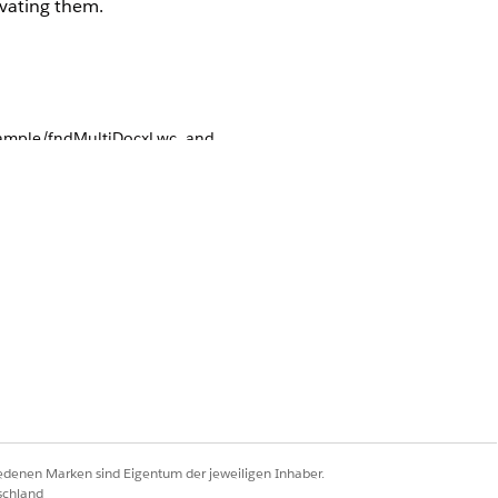
ivating them.
Sample/fndMultiDocxLwc, and
Ja
Nein
iedenen Marken sind Eigentum der jeweiligen Inhaber.
schland