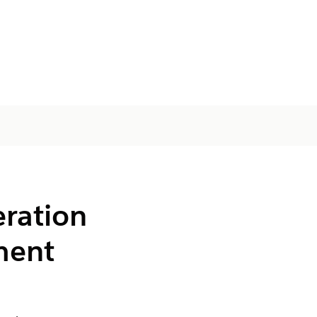
eration
ment