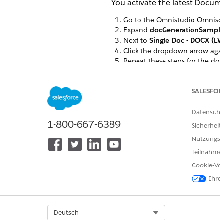
You activate the latest Docu
Go to the Omnistudio Omniscr
Expand
docGenerationSampl
Next to
Single Doc - DOCX (L
Click the dropdown arrow aga
Repeat these steps for the 
docGenerationSample/fndMul
SALESFO
KONNTEN SIE IHR PROBLEM MITH
Datensch
1-800-667-6389
Geben Sie uns Feedback, damit w
Sicherhei
Nutzungs
Teilnahme
Cookie-Vo
Ihr
Select Org
Deutsch