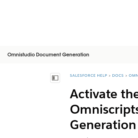
Omnistudio Document Generation
SALESFORCE HELP
DOCS
OMN
You are here:
Inhalt anzeigen
Activate t
Omniscript
Generation 