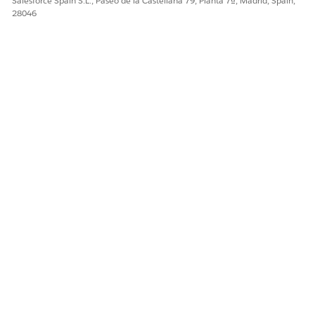
Salesforce Spain S.L., Paseo de la Castellana 79, Planta 7ª, Madrid, Spain,
28046