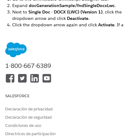
Expand
docGenerationSample/fndSingleDocxLwc
.
Next to
Single Doc - DOCX (LWC) (Version 1)
, click the
dropdown arrow and click
Deactivate
.
Click the dropdown arrow again and click
Activate
. If a
warning message appears, click
OK
.
Repeat these steps for the
docGenerationSample/fndSingleDocxServersideLwc,
docGenerationSample/fndMultiDocxLwc, and
docGenerationSample/fndMultiPDFConvertLwc
Omniscripts.
1-800-667-6389
¿RESOLVIÓ ESTE ARTÍCULO SU PROBLEMA?
SALESFORCE
¡Háganos saber cómo podemos mejorar!
Sí
No
Declaración de privacidad
Declaración de seguridad
Condiciones de uso
Directrices de participación