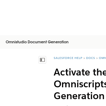
Omnistudio Document Generation
SALESFORCE HELP
DOCS
OMN
You are here:
Näytä sisällysluettelo
Activate t
Omniscript
Generation 