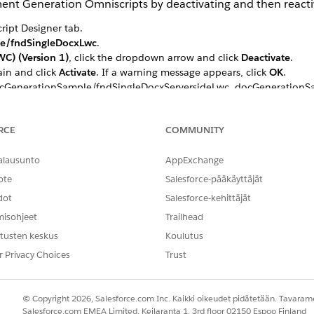
ment Generation Omniscripts by deactivating and then react
ipt Designer tab.
e/fndSingleDocxLwc
.
WC) (Version 1)
, click the dropdown arrow and click
Deactivate
.
in and click
Activate
. If a warning message appears, click
OK
.
docGenerationSample/fndSingleDocxServersideLwc, docGeneration
tiPDFConvertLwc Omniscripts.
RCE
COMMUNITY
NGELMASI?
alausunto
AppExchange
hittyä!
ote
Salesforce-pääkäyttäjät
dot
Salesforce-kehittäjät
misohjeet
Trailhead
tusten keskus
Koulutus
r Privacy Choices
Trust
© Copyright 2026, Salesforce.com Inc. Kaikki oikeudet pidätetään. Tavarame
Salesforce.com EMEA Limited, Keilaranta 1, 3rd floor 02150 Espoo Finland