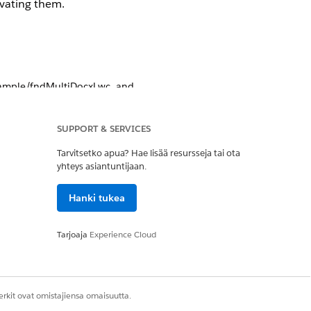
ivating them.
Sample/fndMultiDocxLwc, and
SUPPORT & SERVICES
Tarvitsetko apua? Hae lisää resursseja tai ota
yhteys asiantuntijaan.
Kyllä
Ei
Hanki tukea
Tarjoaja
Experience Cloud
rkit ovat omistajiensa omaisuutta.