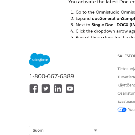
You activate the latest Docu
Go to the Omnistudio Omniscr
Expand
docGenerationSampl
Next to
Single Doc - DOCX (L
Click the dropdown arrow aga
Repeat these steps for the 
docGenerationSample/fndMul
SALESFO
RATKAISIKO TÄMÄ ARTIKKELI O
Tietosuoj
1-800-667-6389
Anna palautetta, jotta voimme ke
Turvatied
Käyttöeh
Osallistu
Evästease
You
Select Org
Suomi