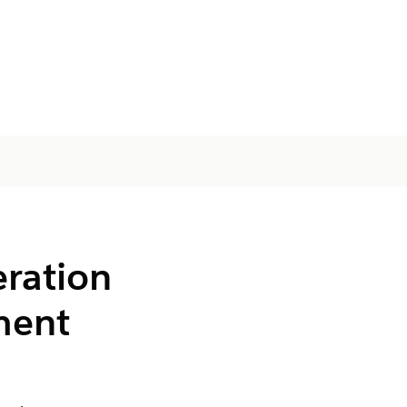
eration
ment