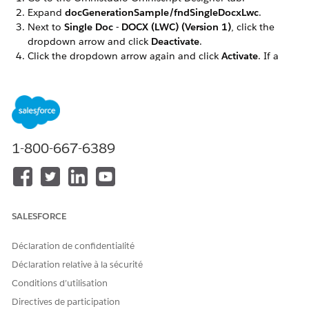
Expand
docGenerationSample/fndSingleDocxLwc
.
Next to
Single Doc - DOCX (LWC) (Version 1)
, click the
dropdown arrow and click
Deactivate
.
Click the dropdown arrow again and click
Activate
. If a
warning message appears, click
OK
.
Repeat these steps for the
docGenerationSample/fndSingleDocxServersideLwc,
docGenerationSample/fndMultiDocxLwc, and
docGenerationSample/fndMultiPDFConvertLwc
Omniscripts.
1-800-667-6389
CET ARTICLE A-T-IL RÉSOLU VOTRE PROBLÈME ?
SALESFORCE
Dites-nous ce que nous pouvons améliorer !
Oui
Non
Déclaration de confidentialité
Déclaration relative à la sécurité
Conditions d’utilisation
Directives de participation