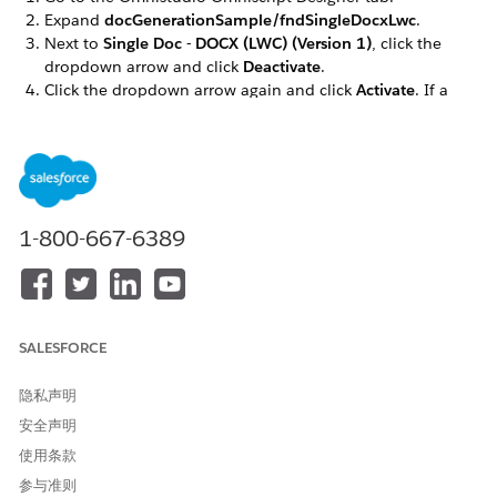
Expand
docGenerationSample/fndSingleDocxLwc
.
Next to
Single Doc - DOCX (LWC) (Version 1)
, click the
dropdown arrow and click
Deactivate
.
Click the dropdown arrow again and click
Activate
. If a
warning message appears, click
OK
.
Repeat these steps for the
docGenerationSample/fndSingleDocxServersideLwc,
docGenerationSample/fndMultiDocxLwc, and
docGenerationSample/fndMultiPDFConvertLwc
Omniscripts.
1-800-667-6389
本文章是否解决您的问题？
SALESFORCE
请与我们共享您的想法，以便我们进行改进！
是
否
隐私声明
安全声明
使用条款
参与准则