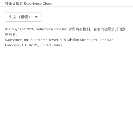
技術提供者
Experience Cloud
Select Org
中文（繁體）
© Copyright 2026, Salesforce.com Inc. 保留所有權利。各個商標屬於其個別
擁有者。
Salesforce, Inc. Salesforce Tower, 415 Mission Street, 3rd Floor, San
Francisco, CA 94105, United States