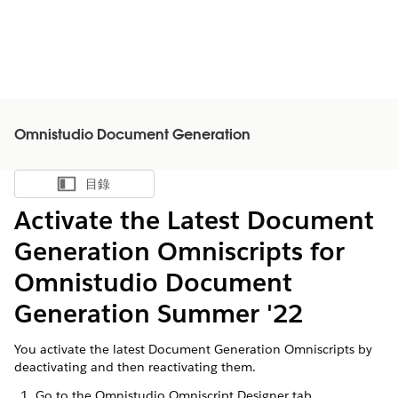
Omnistudio Document Generation
目錄
顯示目錄
Activate the Latest Document
Generation Omniscripts for
Omnistudio Document
Generation Summer '22
You activate the latest Document Generation Omniscripts by
deactivating and then reactivating them.
Go to the Omnistudio Omniscript Designer tab.