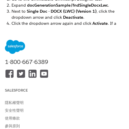
Expand
docGenerationSample/fndSingleDocxLwc
.
Next to
Single Doc - DOCX (LWC) (Version 1)
, click the
dropdown arrow and click
Deactivate
.
Click the dropdown arrow again and click
Activate
. If a
warning message appears, click
OK
.
Repeat these steps for the
docGenerationSample/fndSingleDocxServersideLwc,
docGenerationSample/fndMultiDocxLwc, and
docGenerationSample/fndMultiPDFConvertLwc
Omniscripts.
1-800-667-6389
此文章是否解決您的問題？
SALESFORCE
請讓我們知道，以便我們改進！
是
否
隱私權聲明
安全性聲明
使用條款
參與原則