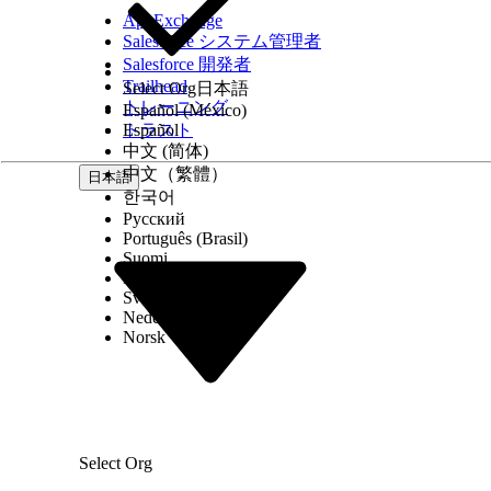
AppExchange
Salesforce システム管理者
Salesforce 開発者
Trailhead
Select Org
日本語
トレーニング
Español (México)
トラスト
Español
中文 (简体)
中文（繁體）
日本語
한국어
Русский
Português (Brasil)
Suomi
Dansk
Svenska
Nederlands
Norsk
Select Org