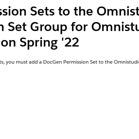
ion Sets to the Omnis
n Set Group for Omnist
on Spring '22
ts, you must add a DocGen Permission Set to the Omnistudi
 to the Permission Set Group for Omnistudio Designer users
tion Tasks for Spring '22
. DocGen Designer permission set a
istudio Designers and DocGen Designers.
n select
Permission Set Groups
.
ou created for Omnistudio Designer users.
s in Group
, then click
Add Permission Set
.
Docgen Designer Standard User
options and click
Add
.