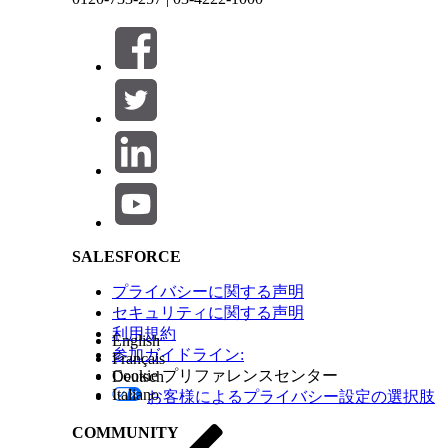
If a
review the following license assignment
promp
Click
Done
.
この記事で問題は解決されましたか?
ご意見をお待ちしております。
Salesforce Help | Article
SALESFORCE
プライバシーに関する声明
セキュリティに関する声明
利用規約
English
参加ガイドライン:
Français
Cookie プリファレンスセンター
Deutsch
Italiano
お客様によるプライバシー設定の選択肢
COMMUNITY