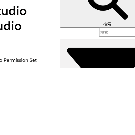
tudio
udio
検索
o Permission Set
 that you created.
llows you to design
絞り込み条件 (