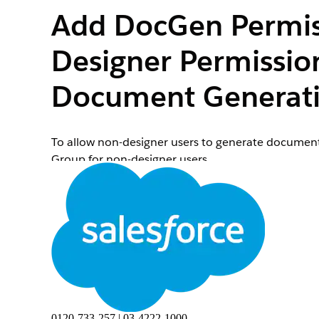
Add DocGen Permiss
Designer Permissio
Document Generati
To allow non-designer users to generate documen
Group for non-designer users.
In this procedure you add DocGen Permission Sets
For more information see
Omnistudio Post-Installa
document templates and generate documents.
This procedure applies if the same users are Omn
From Setup, enter
in the Quick Find box, the
perm
Click the API Name of the Permission Set Group y
From Permission Sets section, click
Permission Set
Select
Omnistudio Admin
,
DocGen Designer
and
0120-733-257 | 03-4222-1000