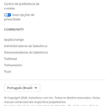
Click
Done
.
Centro de preferência de
cookies
Suas opções de
privacidade
ESTE ARTIGO RESOLVEU SEU PROBLEMA?
Diga-nos para podermos melhorar!
COMMUNITY
Sim
Não
AppExchange
Administradores do Salesforce
Desenvolvedores do Salesforce
Trailhead
Treinamento
Trust
Select Org
Português (Brasil)
© Copyright 2026, Salesforce.com Inc. Todos os direitos reservados. Várias
marcas comerciais dos respectivos proprietários.