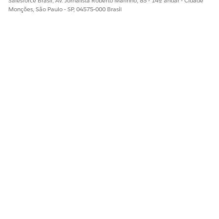
Salesforce Brasil, Av. Jornalista Roberto Marinho, 85 - 14º andar - Cidade
Monções, São Paulo - SP, 04575-000 Brasil