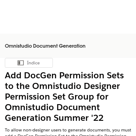
Omnistudio Document Generation
Índice
Mostrar índice
Add DocGen Permission Sets
to the Omnistudio Designer
Permission Set Group for
Omnistudio Document
Generation Summer '22
To allow non-designer users to generate documents, you must