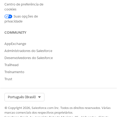
appears, click
Continue
.
Centro de preferência de
Click
Done
.
cookies
Suas opções de
privacidade
ESTE ARTIGO RESOLVEU SEU PROBLEMA?
COMMUNITY
Diga-nos para podermos melhorar!
AppExchange
Sim
Não
Administradores do Salesforce
Desenvolvedores do Salesforce
Trailhead
Treinamento
Trust
Select Org
Português (Brasil)
© Copyright 2026, Salesforce.com Inc. Todos os direitos reservados. Várias
marcas comerciais dos respectivos proprietários.