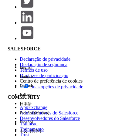
Adicionar
Área de produtos
Impacto do recurso
SALESFORCE
Declaração de privacidade
Declaração de segurança
English
Termos de uso
Diretrizes de participação
Français
Centro de preferência de cookies
Deutsch
Suas opções de privacidade
Edição
Italiano
COMMUNITY
日本語
AppExchange
Administradores do Salesforce
Español (México)
Desenvolvedores do Salesforce
Español
Trailhead
Experiência
Treinamento
中文（简体）
Trust