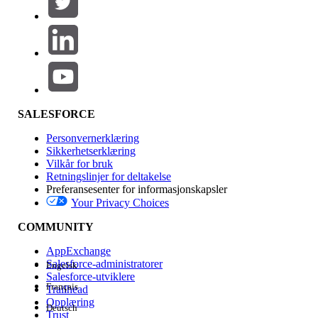
Legg til
Produktområde
Funksjonsinnvirkning
SALESFORCE
Personvernerklæring
Sikkerhetserklæring
Vilkår for bruk
Retningslinjer for deltakelse
Preferansesenter for informasjonskapsler
Your Privacy Choices
Utgave
COMMUNITY
AppExchange
Salesforce-administratorer
Engelsk
Salesforce-utviklere
Français
Trailhead
Erfaring
Opplæring
Deutsch
Trust