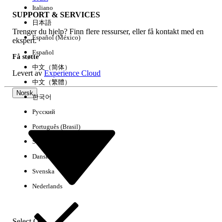
Italiano
SUPPORT & SERVICES
日本語
Trenger du hjelp? Finn flere ressurser, eller få kontakt med en
Fjern alle
Utført
Español (México)
ekspert.
Español
Få støtte
中文（简体）
Levert av
Experience Cloud
中文（繁體）
Norsk
한국어
Русский
Português (Brasil)
Suomi
Dansk
Svenska
Ingen resultater
Nederlands
Her er noen søketips
Kontroller stavemåten i søkeordene.
Select Org