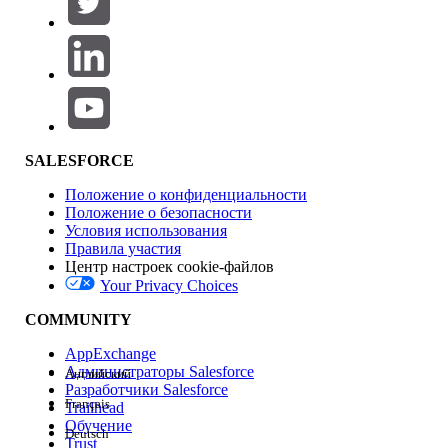
Добавить
Область продуктов
Влияние на функции
SALESFORCE
Положение о конфиденциальности
Положение о безопасности
Условия использования
Правила участия
Центр настроек cookie-файлов
Your Privacy Choices
Версия
COMMUNITY
AppExchange
Администраторы Salesforce
Английский
Разработчики Salesforce
Français
Trailhead
Возможности
Обучение
Deutsch
Trust