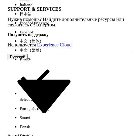
Italiano
SUPPORT & SERVICES
日本語
Нужна помощь? Найдите дополнительные ресурсы или
Очистить все
Готово
Español (México)
свяжитесь с экспертом.
Español
Получить поддержку
中文（简体）
Используется
Experience Cloud
中文（繁體）
Русский
한국어
Select Org
Русский
Português (Brasil)
Результаты отсутствуют
Suomi
Ниже приведены некоторые советы по поиску.
Dansk
Проверьте орфографию ключевых слов.
Select Org
Svenska