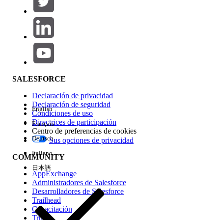
Agregar
Área de productos
Repercusión de función
SALESFORCE
Declaración de privacidad
Declaración de seguridad
English
Condiciones de uso
Directrices de participación
Français
Centro de preferencias de cookies
Deutsch
Sus opciones de privacidad
Edición
Italiano
COMMUNITY
日本語
AppExchange
Administradores de Salesforce
Desarrolladores de Salesforce
Trailhead
Experiencia
Capacitación
Trust