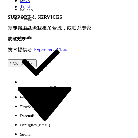
培训
Deutsch
Trust
Italiano
SUPPORT & SERVICES
日本語
全部清除
完成
需要帮助？查找更多资源，或联系专家。
Español (México)
Español
获得支持
技术提供者
Experience Cloud
中文（简体）
Select Org
中文（简体）
中文（繁体）
한국어
Русский
没有结果
Português (Brasil)
以下是一些搜索提示
Suomi