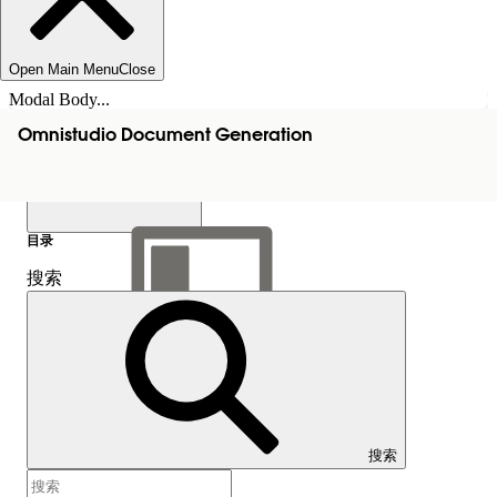
Open Main Menu
Close
Modal Body...
Omnistudio Document Generation
目录
搜索
显示目录
目录
搜索